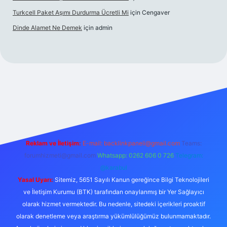
Turkcell Paket Aşımı Durdurma Ücretli Mi
için
Cengaver
Dinde Alamet Ne Demek
için
admin
yz
tulipbet giriş
Reklam ve İletişim:
E-mail:
backlinkpaneli@gmail.com
Teams:
forumhizmeti@gmail.com
Whatsapp: 0262 606 0 726
Telegram:
@karabul
Yasal Uyarı:
Sitemiz, 5651 Sayılı Kanun gereğince Bilgi Teknolojileri
ve İletişim Kurumu (BTK) tarafından onaylanmış bir Yer Sağlayıcı
olarak hizmet vermektedir. Bu nedenle, sitedeki içerikleri proaktif
olarak denetleme veya araştırma yükümlülüğümüz bulunmamaktadır.