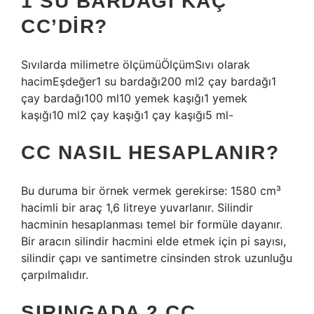
1 SU BARDAĞI KAÇ
CC’DIR?
Sıvılarda milimetre ölçümüÖlçümSıvı olarak
hacimEşdeğer1 su bardağı200 ml2 çay bardağı1
çay bardağı100 ml10 yemek kaşığı1 yemek
kaşığı10 ml2 çay kaşığı1 çay kaşığı5 ml-
CC NASIL HESAPLANIR?
Bu duruma bir örnek vermek gerekirse: 1580 cm³
hacimli bir araç 1,6 litreye yuvarlanır. Silindir
hacminin hesaplanması temel bir formüle dayanır.
Bir aracın silindir hacmini elde etmek için pi sayısı,
silindir çapı ve santimetre cinsinden strok uzunluğu
çarpılmalıdır.
ŞIRINGADA 2 CC