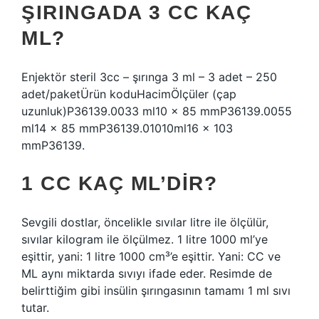
ŞIRINGADA 3 CC KAÇ
ML?
Enjektör steril 3cc – şırınga 3 ml – 3 adet – 250
adet/paketÜrün koduHacimÖlçüler (çap
uzunluk)P36139.0033 ml10 x 85 mmP36139.0055
ml14 x 85 mmP36139.01010ml16 x 103
mmP36139.
1 CC KAÇ ML’DIR?
Sevgili dostlar, öncelikle sıvılar litre ile ölçülür,
sıvılar kilogram ile ölçülmez. 1 litre 1000 ml’ye
eşittir, yani: 1 litre 1000 cm³’e eşittir. Yani: CC ve
ML aynı miktarda sıvıyı ifade eder. Resimde de
belirttiğim gibi insülin şırıngasının tamamı 1 ml sıvı
tutar.