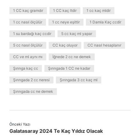
1 CC kaç gramdır
1 CC kaç ltdir
1 cc kaç mldir
1 cc nasıl ölçülür
1 cc neye eşittir
1 Damla Kaç ccdir
1 su bardağı kaç ccdir
5 cc kaç ml yapar
5 cc nasıl ölçülür
CC kaç oluyor
CC nasıl hesaplanır
CC ve ml aynı mı
İğnede 2 cc ne demek
Şırınga kaç cc
Şırıngada 1 CC ne kadar
Şırıngada 2 cc neresi
Şırıngada 3 cc kaç ml
Şırıngada cc ne demek
Önceki Yazı
Galatasaray 2024 Te Kaç Yıldız Olacak