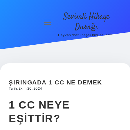
Sevimli Hikaye
menüyü
Durağı
aç
Hayvan dostu neşeli bilgiler keşfet!
Anasayfa
Gizlilik
Politikası
Yasal Uyarı
ŞIRINGADA 1 CC NE DEMEK
Hakkımızda
Tarih: Ekim 20, 2024
1 CC NEYE
EŞITTIR?