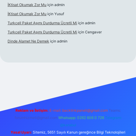
İKtisat Okumak Zor Mu
için
admin
İKtisat Okumak Zor Mu
için
Yusuf
Turkcell Paket Aşımı Durdurma Ücretli Mi
için
admin
Turkcell Paket Aşımı Durdurma Ücretli Mi
için
Cengaver
Dinde Alamet Ne Demek
için
admin
z
tulipbet giriş
Reklam ve İletişim:
E-mail:
backlinkpaneli@gmail.com
Teams:
forumhizmeti@gmail.com
Whatsapp: 0262 606 0 726
Telegram:
@karabul
Yasal Uyarı:
Sitemiz, 5651 Sayılı Kanun gereğince Bilgi Teknolojileri