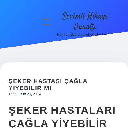
Sevimli Hikaye
menüyü
Durağı
aç
Hayvan dostu neşeli bilgiler keşfet!
Anasayfa
Gizlilik
Politikası
Yasal Uyarı
ŞEKER HASTASI ÇAĞLA
Hakkımızda
YIYEBILIR MI
Tarih: Ekim 20, 2024
ŞEKER HASTALARI
ÇAĞLA YIYEBILIR