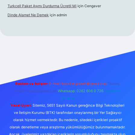
Turkcell Paket Aşımı Durdurma Ücretli Mi
için
Cengaver
Dinde Alamet Ne Demek
için
admin
xyz
tulipbet giriş
Reklam ve İletişim:
E-mail:
backlinkpaneli@gmail.com
Teams:
forumhizmeti@gmail.com
Whatsapp: 0262 606 0 726
Telegram:
@karabul
Yasal Uyarı:
Sitemiz, 5651 Sayılı Kanun gereğince Bilgi Teknolojileri
ve İletişim Kurumu (BTK) tarafından onaylanmış bir Yer Sağlayıcı
olarak hizmet vermektedir. Bu nedenle, sitedeki içerikleri proaktif
olarak denetleme veya araştırma yükümlülüğümüz bulunmamaktadır.
Ancak, üyelerimiz yazdıkları içeriklerin sorumluluğunu taşımakta olup,