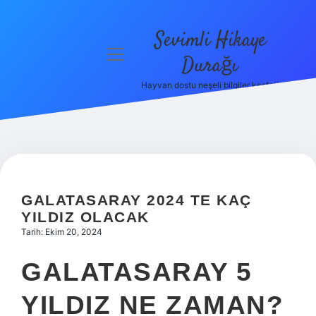
Sevimli Hikaye
menüyü
Durağı
aç
Hayvan dostu neşeli bilgiler keşfet!
Anasayfa
Gizlilik
Politikası
Yasal Uyarı
GALATASARAY 2024 TE KAÇ
Hakkımızda
YILDIZ OLACAK
Tarih: Ekim 20, 2024
GALATASARAY 5
YILDIZ NE ZAMAN?