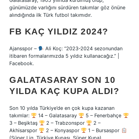
Galatasaray, 1905 yılında kurulmuş olup,
günümüzde varlığını sürdüren takımlar göz önüne
alındığında ilk Türk futbol takımıdır.
FB KAÇ YILDIZ 2024?
Ajansspor –
Ali Koç: “2023-2024 sezonundan
itibaren formalarımızda 5 yıldız kullanacağız.” |
Facebook.
GALATASARAY SON 10
YILDA KAÇ KUPA ALDI?
Son 10 yılda Türkiye’de en çok kupa kazanan
takımlar:
14 – Galatasaray
5 – Fenerbahçe
3 – Beşiktaş
2 – Trabzonspor
2 –
Akhisarspor
2 – Konyaspor
1 – Bursaspor
(Süper Lig, Türkiye Kupası, Süper Kupa)