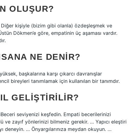
AN OLUŞUR?
 Diğer kişiyle (bizim gibi olanla) özdeşleşmek ve
 Üstün Dökmen’e göre, empatinin üç aşaması vardır.
ır.
NSANA NE DENIR?
üksek, başkalarına karşı çıkarcı davranışlar
il bireyleri tanımlamak için kullanılan bir tanımdır.
L GELIŞTIRILIR?
iBeceri seviyenizi keşfedin. Empati becerilerinizi
ve zayıf yönlerinizi bilmeniz gerekir. … Yapıcı eleştiri
ayı deneyin. … Önyargılarınıza meydan okuyun. …