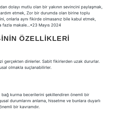
dan dolayı mutlu olan bir yakının sevincini paylaşmak,
a yardım etmek, Zor bir durumda olan birine toplu
i, onlarla aynı fikirde olmasanız bile kabul etmek,
 Daha fazla makale…•23 Mayıs 2024
ININ ÖZELLIKLERI
zi gerçekten dinlerler. Sabit fikirlerden uzak dururlar.
l olmakla suçlanabilirler.
 bağ kurma becerilerini şekillendiren önemli bir
ygusal durumlarını anlama, hissetme ve bunlara duyarlı
önemli bir kavramdır.