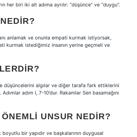
n her biri iki alt adıma ayrılır: “düşünce” ve “duygu”.
 NEDIR?
nsanı anlamak ve onunla empati kurmak istiyorsak,
ati kurmak istediğimiz insanın yerine geçmeli ve
ELERDIR?
e düşüncelerini algılar ve diğer tarafa fark ettiklerini
ır. Adımlar adım I, 7-10’dur. Rakamlar Sen basamağını
 ÖNEMLI UNSUR NEDIR?
boyutlu bir yapıdır ve başkalarının duygusal