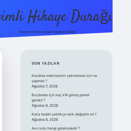
vimli Hikaye Durağı
Hayvan dostu neşeli bilgiler keşfet!
tps://betci.co/
vdcasino
vdcasino güncel giriş
betexper.xyz
tu
SIDEBAR
SON YAZILAR
Kurutma makinesinin çekmemesi için ne
yapmalı ?
Ağustos 7, 2026
Buzdolabı için kaç kW güneş paneli
gerekli ?
Ağustos 6, 2026
Kuka tesbih çektikçe renk değiştirir mi ?
Ağustos 6, 2026
Avcı kolu hangi galaksidedir ?