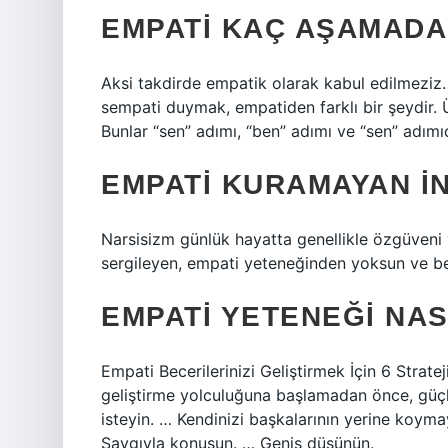
EMPATI KAÇ AŞAMAD
Aksi takdirde empatik olarak kabul edilmeziz.
sempati duymak, empatiden farklı bir şeydir.
Bunlar “sen” adımı, “ben” adımı ve “sen” adımıd
EMPATI KURAMAYAN I
Narsisizm günlük hayatta genellikle özgüveni y
sergileyen, empati yeteneğinden yoksun ve benc
EMPATI YETENEĞI NASI
Empati Becerilerinizi Geliştirmek İçin 6 Stratej
geliştirme yolculuğuna başlamadan önce, güçlü 
isteyin. … Kendinizi başkalarının yerine koym
Saygıyla konuşun. … Geniş düşünün.