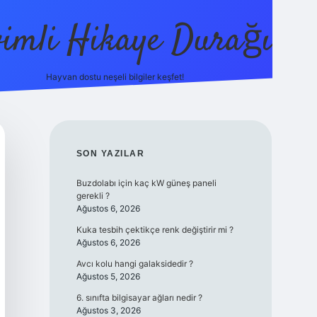
vimli Hikaye Durağı
Hayvan dostu neşeli bilgiler keşfet!
https://betci.co/
vdcasino
vdcasino güncel giriş
betexper.xyz
SIDEBAR
SON YAZILAR
Buzdolabı için kaç kW güneş paneli
gerekli ?
Ağustos 6, 2026
Kuka tesbih çektikçe renk değiştirir mi ?
Ağustos 6, 2026
Avcı kolu hangi galaksidedir ?
Ağustos 5, 2026
6. sınıfta bilgisayar ağları nedir ?
Ağustos 3, 2026