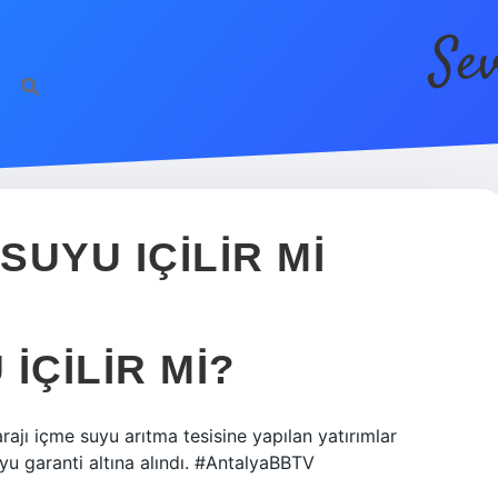
Se
UYU IÇILIR MI
IÇILIR MI?
ajı içme suyu arıtma tesisine yapılan yatırımlar
yu garanti altına alındı. #AntalyaBBTV