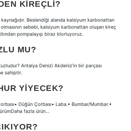
DEN KIREÇLI?
 kaynağıdır. Beslendiği alanda kalsiyum karbonattan
t olmasının sebebi, kalsiyum karbonattan oluşan kireç
ltından pompalayıp biraz klorluyoruz.
ZLU MU?
uzludur? Antalya Denizi Akdeniz’in bir parçası
e sahiptir.
HUR YIYECEK?
rı Çorbası• Düğün Çorbası• Laba.• Bumbar/Mumbar.•
DürümDaha fazla ürün…
ÇIKIYOR?