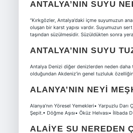
ANTALYA’NIN SUYU NE
“Kırkgözler, Antalya’daki içme suyumuzun ana
oluşan bir karst yapısı vardır. Suyumuzun ser
taşından süzülmesidir. Süzüldükten sonra yera
ANTALYA’NIN SUYU TU
Antalya Denizi diğer denizlerden neden daha t
olduğundan Akdeniz’in genel tuzluluk özelliğin
ALANYA’NIN NEYI MEŞ
Alanya’nın Yöresel Yemekleri• ​​Yarpuzlu Da
Şepit.• Döğme Aşısı• Öküz Helvası• İlibada 
ALAIYE SU NEREDEN 