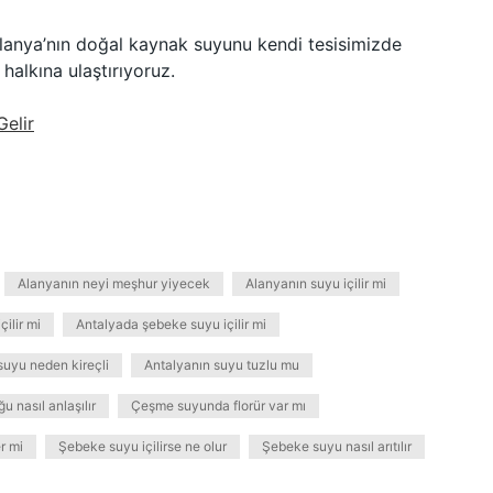
Alanya’nın doğal kaynak suyunu kendi tesisimizde
 halkına ulaştırıyoruz.
elir
Alanyanın neyi meşhur yiyecek
Alanyanın suyu içilir mi
ilir mi
Antalyada şebeke suyu içilir mi
suyu neden kireçli
Antalyanın suyu tuzlu mu
ğu nasıl anlaşılır
Çeşme suyunda florür var mı
r mi
Şebeke suyu içilirse ne olur
Şebeke suyu nasıl arıtılır