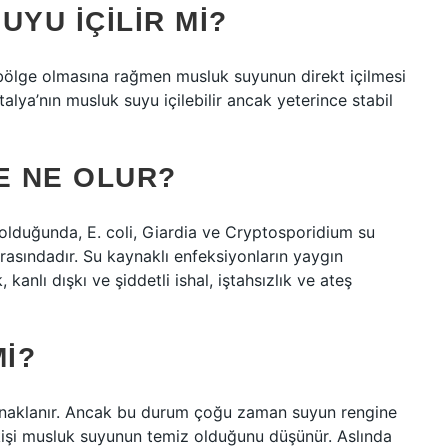
UYU IÇILIR MI?
r bölge olmasına rağmen musluk suyunun direkt içilmesi
lya’nın musluk suyu içilebilir ancak yeterince stabil
E NE OLUR?
olduğunda, E. coli, Giardia ve Cryptosporidium su
rasındadır. Su kaynaklı enfeksiyonların yaygın
 kanlı dışkı ve şiddetli ishal, iştahsızlık ve ateş
MI?
aynaklanır. Ancak bu durum çoğu zaman suyun rengine
işi musluk suyunun temiz olduğunu düşünür. Aslında