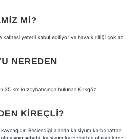
MIZ MI?
litesi yeterli kabul ediliyor ve hava kirliliği çok az
UYU NEREDEN
rin 25 km kuzeybatısında bulunan Kırkgöz
DEN KIREÇLI?
 kaynağıdır. Beslendiği alanda kalsiyum karbonattan
t olmasının sebebi, kalsiyum karbonattan oluşan kireç