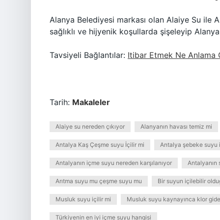
Alanya Belediyesi markası olan Alaiye Su ile 
sağlıklı ve hijyenik koşullarda şişeleyip Alanya
Tavsiyeli Bağlantılar:
Itibar Etmek Ne Anlama G
Tarih:
Makaleler
Alaiye su nereden çıkıyor
Alanyanın havası temiz mi
Antalya Kaş Çeşme suyu İçilir mi
Antalya şebeke suyu iç
Antalyanın içme suyu nereden karşılanıyor
Antalyanın 
Arıtma suyu mu çeşme suyu mu
Bir suyun içilebilir oldu
Musluk suyu içilir mi
Musluk suyu kaynayınca klor gide
Türkiyenin en iyi içme suyu hangisi