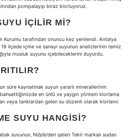
ltından pompalayıp biraz klorluyoruz.
UYU İÇILIR MI?
on Kurumu tarafından onuncu kez yenilendi. Antalya
19 ilçede içme ve sanayi suyunun analizlerinin temiz
lığıyla musluk suyunu içebileceklerini duyurdu.
RITILIR?
un süre kaynatmak suyun yararlı minerallerinin
 bahsettiğimizde en ünlü ve yaygın yöntem klorlama
dan veya tanklardan gelen su düzenli olarak klorlanır.
ÇME SUYU HANGISI?
alabak suyunun, Niğde’den gelen Tekir markalı sudan