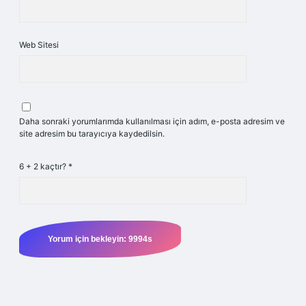
Web Sitesi
Daha sonraki yorumlarımda kullanılması için adım, e-posta adresim ve
site adresim bu tarayıcıya kaydedilsin.
6 + 2 kaçtır?
*