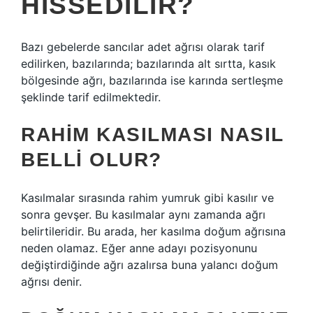
HISSEDILIR?
Bazı gebelerde sancılar adet ağrısı olarak tarif
edilirken, bazılarında; bazılarında alt sırtta, kasık
bölgesinde ağrı, bazılarında ise karında sertleşme
şeklinde tarif edilmektedir.
RAHIM KASILMASI NASIL
BELLI OLUR?
Kasılmalar sırasında rahim yumruk gibi kasılır ve
sonra gevşer. Bu kasılmalar aynı zamanda ağrı
belirtileridir. Bu arada, her kasılma doğum ağrısına
neden olamaz. Eğer anne adayı pozisyonunu
değiştirdiğinde ağrı azalırsa buna yalancı doğum
ağrısı denir.