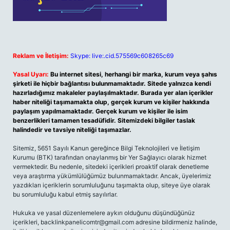
Reklam ve İletişim:
Skype: live:.cid.575569c608265c69
Yasal Uyarı:
Bu internet sitesi, herhangi bir marka, kurum veya şahıs
şirketi ile hiçbir bağlantısı bulunmamaktadır. Sitede yalnızca kendi
hazırladığımız makaleler paylaşılmaktadır. Burada yer alan içerikler
haber niteliği taşımamakta olup, gerçek kurum ve kişiler hakkında
paylaşım yapılmamaktadır. Gerçek kurum ve kişiler ile isim
benzerlikleri tamamen tesadüfidir. Sitemizdeki bilgiler taslak
halindedir ve tavsiye niteliği taşımazlar.
Sitemiz, 5651 Sayılı Kanun gereğince Bilgi Teknolojileri ve İletişim
Kurumu (BTK) tarafından onaylanmış bir Yer Sağlayıcı olarak hizmet
vermektedir. Bu nedenle, sitedeki içerikleri proaktif olarak denetleme
veya araştırma yükümlülüğümüz bulunmamaktadır. Ancak, üyelerimiz
yazdıkları içeriklerin sorumluluğunu taşımakta olup, siteye üye olarak
bu sorumluluğu kabul etmiş sayılırlar.
Hukuka ve yasal düzenlemelere aykırı olduğunu düşündüğünüz
içerikleri,
backlinkpanelicomtr@gmail.com
adresine bildirmeniz halinde,