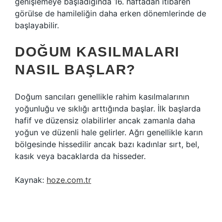
genişlemeye başladığında 16. haftadan itibaren
görülse de hamileliğin daha erken dönemlerinde de
başlayabilir.
DOĞUM KASILMALARI
NASIL BAŞLAR?
Doğum sancıları genellikle rahim kasılmalarının
yoğunluğu ve sıklığı arttığında başlar. İlk başlarda
hafif ve düzensiz olabilirler ancak zamanla daha
yoğun ve düzenli hale gelirler. Ağrı genellikle karın
bölgesinde hissedilir ancak bazı kadınlar sırt, bel,
kasık veya bacaklarda da hisseder.
Kaynak:
hoze.com.tr