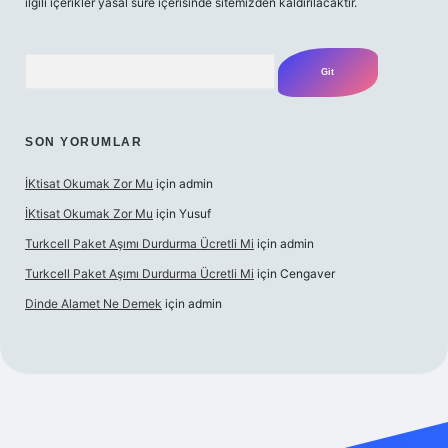
ilgili içerikler yasal süre içerisinde sitemizden kaldırılacaktır.
Arama
SON YORUMLAR
İKtisat Okumak Zor Mu
için
admin
İKtisat Okumak Zor Mu
için
Yusuf
Turkcell Paket Aşımı Durdurma Ücretli Mi
için
admin
Turkcell Paket Aşımı Durdurma Ücretli Mi
için
Cengaver
Dinde Alamet Ne Demek
için
admin
ulipbet giriş