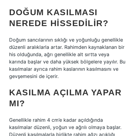
DOĞUM KASILMASI
NEREDE HISSEDILIR?
Doğum sancılarının sıklığı ve yoğunluğu genellikle
düzenli aralıklarla artar. Rahimden kaynaklanan bir
his olduğunda, ağrı genellikle alt sırtta veya
karında başlar ve daha yüksek bölgelere yayılır. Bu
kasılmalar ayrıca rahim kaslarının kasılmasını ve
gevşemesini de içerir.
KASILMA AÇILMA YAPAR
MI?
Genellikle rahim 4 cm’e kadar açıldığında
kasılmalar düzenli, yoğun ve ağrılı olmaya başlar.
Düzenli kasılmalarla birlikte rahim ağzı açıklığı