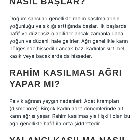
NASIL BAŞLAR?
Doğum sancıları genellikle rahim kasılmalarının
yoğunluğu ve sıklığı arttığında başlar. İlk başlarda
hafif ve düzensiz olabilirler ancak zamanla daha
yoğun ve düzenli hale gelirler. Ağrı genellikle karın
bölgesinde hissedilir ancak bazı kadınlar sırt, bel,
kasık veya bacaklarda da hisseder.
RAHIM KASILMASI AĞRI
YAPAR MI?
Pelvik ağrının yaygın nedenleri: Adet krampları
(dismenore): Birçok kadın adet dönemlerinde alt
karın ağrısı yaşar. Rahim kasılmasıyla ilişkili olan bu
ağrı genellikle hafif ila orta şiddettedir.