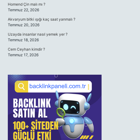
Homend Çin malı mı ?
Temmuz 22, 2026
Akvaryum bitki ışığı kaç saat yanmalı ?
Temmuz 20, 2026
Uzayda insanlar nasıl yemek yer ?
Temmuz 18, 2026
Cem Ceyhan kimdir ?
Temmuz 17, 2026