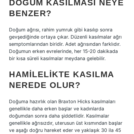
DOĞUM KASILMASI NEYE
BENZER?
Doğum ağrısı, rahim yumruk gibi kasılıp sonra
gevşediğinde ortaya çıkar. Düzenli kasılmalar ağrı
semptomlarından biridir. Adet ağrısından farklıdır.
Doğumun erken evrelerinde, her 15-20 dakikada
bir kısa süreli kasılmalar meydana gelebilir.
HAMILELIKTE KASILMA
NEREDE OLUR?
Doğuma hazırlık olan Braxton Hicks kasılmaları
genellikle daha erken başlar ve kadınlarda
doğumdan sonra daha şiddetlidir. Kasılmalar
genellikle ağrısızdır, uterusun üst kısmından başlar
ve aşağı doğru hareket eder ve yaklaşık 30 ila 45