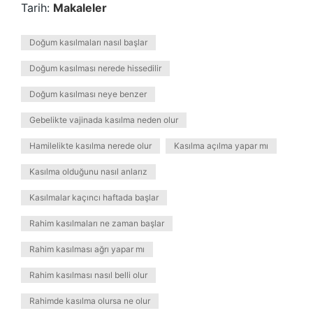
Tarih:
Makaleler
Doğum kasılmaları nasıl başlar
Doğum kasılması nerede hissedilir
Doğum kasılması neye benzer
Gebelikte vajinada kasılma neden olur
Hamilelikte kasılma nerede olur
Kasılma açılma yapar mı
Kasılma olduğunu nasıl anlarız
Kasılmalar kaçıncı haftada başlar
Rahim kasılmaları ne zaman başlar
Rahim kasılması ağrı yapar mı
Rahim kasılması nasıl belli olur
Rahimde kasılma olursa ne olur