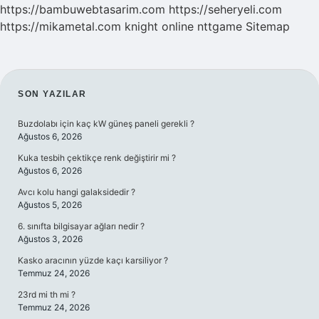
https://bambuwebtasarim.com
https://seheryeli.com
https://mikametal.com
knight online
nttgame
Sitemap
SIDEBAR
SON YAZILAR
Buzdolabı için kaç kW güneş paneli gerekli ?
Ağustos 6, 2026
Kuka tesbih çektikçe renk değiştirir mi ?
Ağustos 6, 2026
Avcı kolu hangi galaksidedir ?
Ağustos 5, 2026
6. sınıfta bilgisayar ağları nedir ?
Ağustos 3, 2026
Kasko aracının yüzde kaçı karsiliyor ?
Temmuz 24, 2026
23rd mi th mi ?
Temmuz 24, 2026