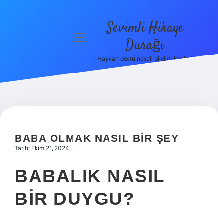
Sevimli Hikaye
menüyü
Durağı
aç
Hayvan dostu neşeli bilgiler keşfet!
Anasayfa
Gizlilik
Politikası
Yasal Uyarı
BABA OLMAK NASIL BIR ŞEY
Hakkımızda
Tarih: Ekim 21, 2024
BABALIK NASIL
BIR DUYGU?