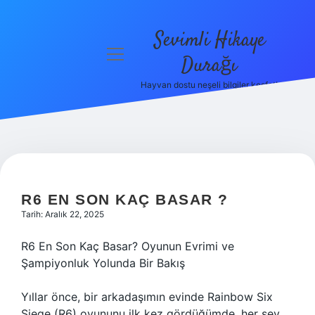
Sevimli Hikaye
menüyü
Durağı
aç
Hayvan dostu neşeli bilgiler keşfet!
Anasayfa
Gizlilik
Politikası
Yasal Uyarı
R6 EN SON KAÇ BASAR ?
Hakkımızda
Tarih: Aralık 22, 2025
R6 En Son Kaç Basar? Oyunun Evrimi ve
Şampiyonluk Yolunda Bir Bakış
Yıllar önce, bir arkadaşımın evinde Rainbow Six
Siege (R6) oyununu ilk kez gördüğümde, her şey