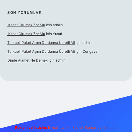
SON YORUMLAR
İKtisat Okumak Zor Mu
için
admin
İKtisat Okumak Zor Mu
için
Yusuf
Turkcell Paket Aşımı Durdurma Ücretli Mi
için
admin
Turkcell Paket Aşımı Durdurma Ücretli Mi
için
Cengaver
Dinde Alamet Ne Demek
için
admin
er.xyz
tulipbet giriş
Reklam ve İletişim:
E-mail:
backlinkpaneli@gmail.com
Teams: