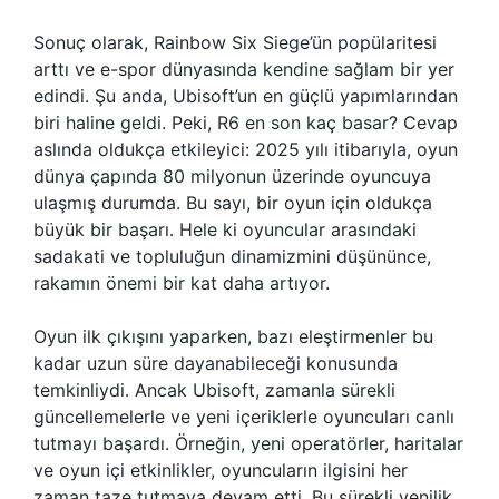
Sonuç olarak, Rainbow Six Siege’ün popülaritesi
arttı ve e-spor dünyasında kendine sağlam bir yer
edindi. Şu anda, Ubisoft’un en güçlü yapımlarından
biri haline geldi. Peki, R6 en son kaç basar? Cevap
aslında oldukça etkileyici: 2025 yılı itibarıyla, oyun
dünya çapında 80 milyonun üzerinde oyuncuya
ulaşmış durumda. Bu sayı, bir oyun için oldukça
büyük bir başarı. Hele ki oyuncular arasındaki
sadakati ve topluluğun dinamizmini düşününce,
rakamın önemi bir kat daha artıyor.
Oyun ilk çıkışını yaparken, bazı eleştirmenler bu
kadar uzun süre dayanabileceği konusunda
temkinliydi. Ancak Ubisoft, zamanla sürekli
güncellemelerle ve yeni içeriklerle oyuncuları canlı
tutmayı başardı. Örneğin, yeni operatörler, haritalar
ve oyun içi etkinlikler, oyuncuların ilgisini her
zaman taze tutmaya devam etti. Bu sürekli yenilik,