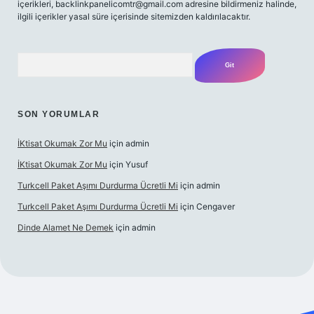
içerikleri,
backlinkpanelicomtr@gmail.com
adresine bildirmeniz halinde,
ilgili içerikler yasal süre içerisinde sitemizden kaldırılacaktır.
Arama
SON YORUMLAR
İKtisat Okumak Zor Mu
için
admin
İKtisat Okumak Zor Mu
için
Yusuf
Turkcell Paket Aşımı Durdurma Ücretli Mi
için
admin
Turkcell Paket Aşımı Durdurma Ücretli Mi
için
Cengaver
Dinde Alamet Ne Demek
için
admin