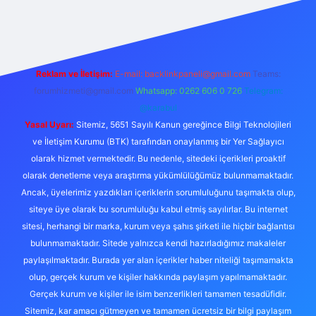
.xyz
tulipbet giriş
Reklam ve İletişim:
E-mail:
backlinkpaneli@gmail.com
Teams:
forumhizmeti@gmail.com
Whatsapp: 0262 606 0 726
Telegram:
@karabul
Yasal Uyarı:
Sitemiz, 5651 Sayılı Kanun gereğince Bilgi Teknolojileri
ve İletişim Kurumu (BTK) tarafından onaylanmış bir Yer Sağlayıcı
olarak hizmet vermektedir. Bu nedenle, sitedeki içerikleri proaktif
olarak denetleme veya araştırma yükümlülüğümüz bulunmamaktadır.
Ancak, üyelerimiz yazdıkları içeriklerin sorumluluğunu taşımakta olup,
siteye üye olarak bu sorumluluğu kabul etmiş sayılırlar. Bu internet
sitesi, herhangi bir marka, kurum veya şahıs şirketi ile hiçbir bağlantısı
bulunmamaktadır. Sitede yalnızca kendi hazırladığımız makaleler
paylaşılmaktadır. Burada yer alan içerikler haber niteliği taşımamakta
olup, gerçek kurum ve kişiler hakkında paylaşım yapılmamaktadır.
Gerçek kurum ve kişiler ile isim benzerlikleri tamamen tesadüfidir.
Sitemiz, kar amacı gütmeyen ve tamamen ücretsiz bir bilgi paylaşım