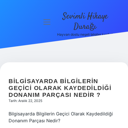
Sevimli Hikaye
menüyü
Durağı
aç
Hayvan dostu neşeli bilgiler keşfet!
Anasayfa
Gizlilik
Politikası
Yasal Uyarı
BILGISAYARDA BILGILERIN
Hakkımızda
GEÇICI OLARAK KAYDEDILDIĞI
DONANIM PARÇASI NEDIR ?
Tarih: Aralık 22, 2025
Bilgisayarda Bilgilerin Geçici Olarak Kaydedildiği
Donanım Parçası Nedir?