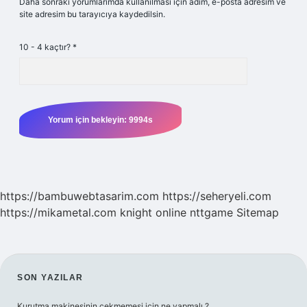
Daha sonraki yorumlarımda kullanılması için adım, e-posta adresim ve
site adresim bu tarayıcıya kaydedilsin.
10 - 4 kaçtır?
*
https://bambuwebtasarim.com
https://seheryeli.com
https://mikametal.com
knight online
nttgame
Sitemap
SIDEBAR
SON YAZILAR
Kurutma makinesinin çekmemesi için ne yapmalı ?