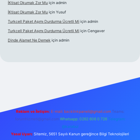
İKtisat Okumak Zor Mu
için
admin
İKtisat Okumak Zor Mu
için
Yusuf
Turkcell Paket Aşımı Durdurma Ücretli Mi
için
admin
Turkcell Paket Aşımı Durdurma Ücretli Mi
için
Cengaver
Dinde Alamet Ne Demek
için
admin
z
tulipbet giriş
Reklam ve İletişim:
E-mail:
backlinkpaneli@gmail.com
Teams:
forumhizmeti@gmail.com
Whatsapp: 0262 606 0 726
Telegram:
@karabul
Yasal Uyarı:
Sitemiz, 5651 Sayılı Kanun gereğince Bilgi Teknolojileri