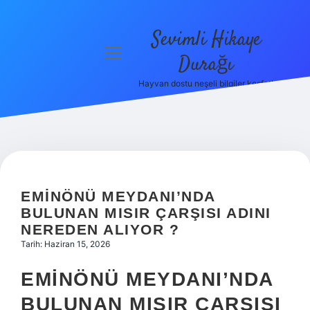
Sevimli Hikaye
menüyü
Durağı
aç
Hayvan dostu neşeli bilgiler keşfet!
Anasayfa
Gizlilik
Politikası
Yasal Uyarı
EMINÖNÜ MEYDANI’NDA
Hakkımızda
BULUNAN MISIR ÇARŞISI ADINI
NEREDEN ALIYOR ?
Tarih: Haziran 15, 2026
EMINÖNÜ MEYDANI’NDA
BULUNAN MISIR ÇARŞISI