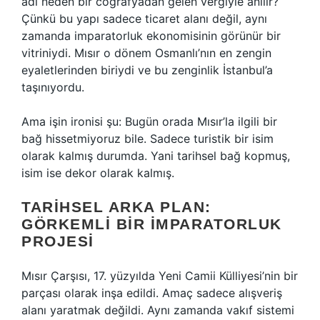
adı neden bir coğrafyadan gelen vergiyle anılır?
Çünkü bu yapı sadece ticaret alanı değil, aynı
zamanda imparatorluk ekonomisinin görünür bir
vitriniydi. Mısır o dönem Osmanlı’nın en zengin
eyaletlerinden biriydi ve bu zenginlik İstanbul’a
taşınıyordu.
Ama işin ironisi şu: Bugün orada Mısır’la ilgili bir
bağ hissetmiyoruz bile. Sadece turistik bir isim
olarak kalmış durumda. Yani tarihsel bağ kopmuş,
isim ise dekor olarak kalmış.
TARIHSEL ARKA PLAN:
GÖRKEMLI BIR İMPARATORLUK
PROJESI
Mısır Çarşısı, 17. yüzyılda Yeni Camii Külliyesi’nin bir
parçası olarak inşa edildi. Amaç sadece alışveriş
alanı yaratmak değildi. Aynı zamanda vakıf sistemi