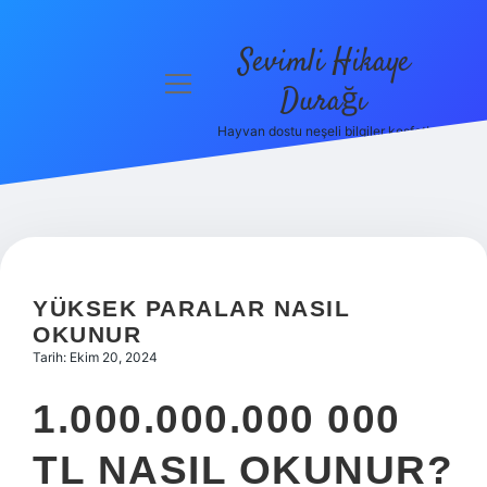
Sevimli Hikaye
menüyü
Durağı
aç
Hayvan dostu neşeli bilgiler keşfet!
Anasayfa
Gizlilik
Politikası
Yasal Uyarı
YÜKSEK PARALAR NASIL
Hakkımızda
OKUNUR
Tarih: Ekim 20, 2024
1.000.000.000 000
TL NASIL OKUNUR?