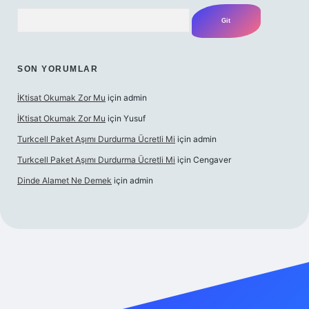
Arama
SON YORUMLAR
İKtisat Okumak Zor Mu
için
admin
İKtisat Okumak Zor Mu
için
Yusuf
Turkcell Paket Aşımı Durdurma Ücretli Mi
için
admin
Turkcell Paket Aşımı Durdurma Ücretli Mi
için
Cengaver
Dinde Alamet Ne Demek
için
admin
z
tulipbet giriş