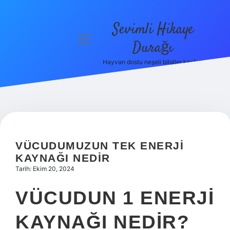
Sevimli Hikaye
menüyü
Durağı
aç
Hayvan dostu neşeli bilgiler keşfet!
Anasayfa
Gizlilik
Politikası
Yasal Uyarı
VÜCUDUMUZUN TEK ENERJI
Hakkımızda
KAYNAĞI NEDIR
Tarih: Ekim 20, 2024
VÜCUDUN 1 ENERJI
KAYNAĞI NEDIR?