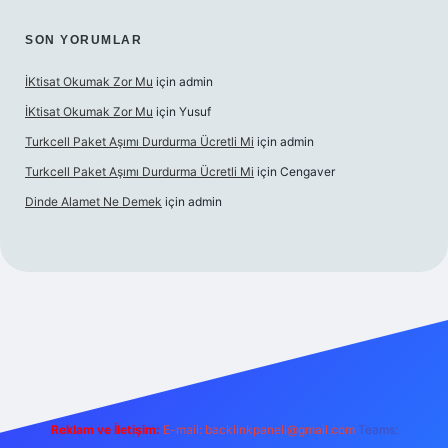
SON YORUMLAR
İKtisat Okumak Zor Mu
için
admin
İKtisat Okumak Zor Mu
için
Yusuf
Turkcell Paket Aşımı Durdurma Ücretli Mi
için
admin
Turkcell Paket Aşımı Durdurma Ücretli Mi
için
Cengaver
Dinde Alamet Ne Demek
için
admin
yz
tulipbet giriş
Reklam ve İletişim:
E-mail:
backlinkpaneli@gmail.com
Teams: