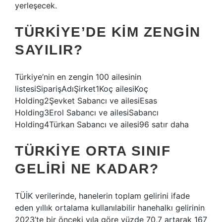
yerleşecek.
TÜRKIYE’DE KIM ZENGIN
SAYILIR?
Türkiye’nin en zengin 100 ailesinin
listesiSiparişAdıŞirket1Koç ailesiKoç
Holding2Şevket Sabancı ve ailesiEsas
Holding3Erol Sabancı ve ailesiSabancı
Holding4Türkan Sabancı ve ailesi96 satır daha
TÜRKIYE ORTA SINIF
GELIRI NE KADAR?
TÜİK verilerinde, hanelerin toplam gelirini ifade
eden yıllık ortalama kullanılabilir hanehalkı gelirinin
2023’te bir önceki yıla göre yüzde 70,7 artarak 167