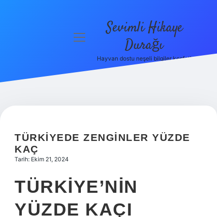
Sevimli Hikaye
menüyü
Durağı
aç
Hayvan dostu neşeli bilgiler keşfet!
Anasayfa
Gizlilik
Politikası
Yasal Uyarı
TÜRKIYEDE ZENGINLER YÜZDE
Hakkımızda
KAÇ
Tarih: Ekim 21, 2024
TÜRKIYE’NIN
YÜZDE KAÇI