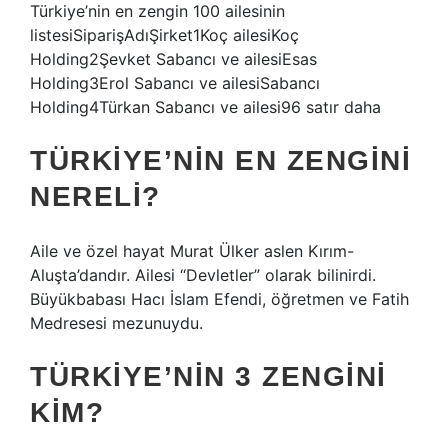
Türkiye’nin en zengin 100 ailesinin
listesiSiparişAdıŞirket1Koç ailesiKoç
Holding2Şevket Sabancı ve ailesiEsas
Holding3Erol Sabancı ve ailesiSabancı
Holding4Türkan Sabancı ve ailesi96 satır daha
TÜRKIYE’NIN EN ZENGINI
NERELI?
Aile ve özel hayat Murat Ülker aslen Kırım-
Aluşta’dandır. Ailesi “Devletler” olarak bilinirdi.
Büyükbabası Hacı İslam Efendi, öğretmen ve Fatih
Medresesi mezunuydu.
TÜRKIYE’NIN 3 ZENGINI
KIM?