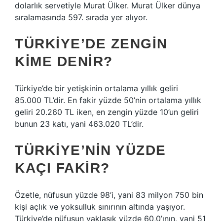
dolarlık servetiyle Murat Ülker. Murat Ülker dünya
sıralamasında 597. sırada yer alıyor.
TÜRKIYE’DE ZENGIN
KIME DENIR?
Türkiye’de bir yetişkinin ortalama yıllık geliri
85.000 TL’dir. En fakir yüzde 50’nin ortalama yıllık
geliri 20.260 TL iken, en zengin yüzde 10’un geliri
bunun 23 katı, yani 463.020 TL’dir.
TÜRKIYE’NIN YÜZDE
KAÇI FAKIR?
Özetle, nüfusun yüzde 98’i, yani 83 milyon 750 bin
kişi açlık ve yoksulluk sınırının altında yaşıyor.
Türkiye’de nüfusun yaklaşık yüzde 60,0’ının, yani 51