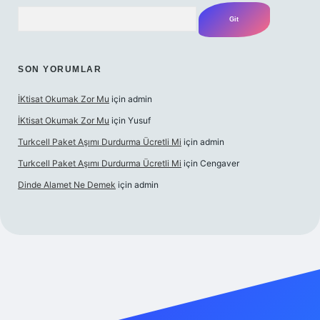
Arama
SON YORUMLAR
İKtisat Okumak Zor Mu
için
admin
İKtisat Okumak Zor Mu
için
Yusuf
Turkcell Paket Aşımı Durdurma Ücretli Mi
için
admin
Turkcell Paket Aşımı Durdurma Ücretli Mi
için
Cengaver
Dinde Alamet Ne Demek
için
admin
z
tulipbet giriş