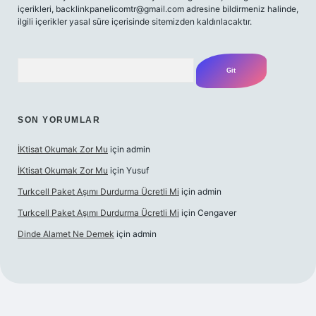
içerikleri,
backlinkpanelicomtr@gmail.com
adresine bildirmeniz halinde,
ilgili içerikler yasal süre içerisinde sitemizden kaldırılacaktır.
Arama
SON YORUMLAR
İKtisat Okumak Zor Mu
için
admin
İKtisat Okumak Zor Mu
için
Yusuf
Turkcell Paket Aşımı Durdurma Ücretli Mi
için
admin
Turkcell Paket Aşımı Durdurma Ücretli Mi
için
Cengaver
Dinde Alamet Ne Demek
için
admin