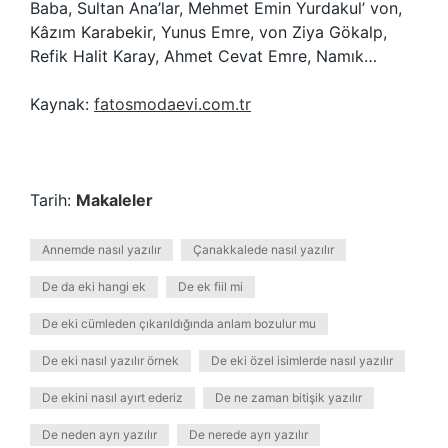
Baba, Sultan Ana’lar, Mehmet Emin Yurdakul’ von,
Kâzım Karabekir, Yunus Emre, von Ziya Gökalp,
Refik Halit Karay, Ahmet Cevat Emre, Namık…
Kaynak:
fatosmodaevi.com.tr
Tarih:
Makaleler
Annemde nasıl yazılır
Çanakkalede nasıl yazılır
De da eki hangi ek
De ek fiil mi
De eki cümleden çıkarıldığında anlam bozulur mu
De eki nasıl yazılır örnek
De eki özel isimlerde nasıl yazılır
De ekini nasıl ayırt ederiz
De ne zaman bitişik yazılır
De neden ayrı yazılır
De nerede ayrı yazılır