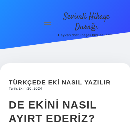
Sevimli Hikaye
menüyü
Durağı
aç
Hayvan dostu neşeli bilgiler keşfet!
Anasayfa
Gizlilik
Politikası
Yasal Uyarı
TÜRKÇEDE EKI NASIL YAZILIR
Hakkımızda
Tarih: Ekim 20, 2024
DE EKINI NASIL
AYIRT EDERIZ?