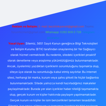
yz
tulipbet giriş
Reklam ve İletişim:
E-mail:
backlinkpaneli@gmail.com
Teams:
forumhizmeti@gmail.com
Whatsapp: 0262 606 0 726
Telegram:
@karabul
Yasal Uyarı:
Sitemiz, 5651 Sayılı Kanun gereğince Bilgi Teknolojileri
ve İletişim Kurumu (BTK) tarafından onaylanmış bir Yer Sağlayıcı
olarak hizmet vermektedir. Bu nedenle, sitedeki içerikleri proaktif
olarak denetleme veya araştırma yükümlülüğümüz bulunmamaktadır.
Ancak, üyelerimiz yazdıkları içeriklerin sorumluluğunu taşımakta olup,
siteye üye olarak bu sorumluluğu kabul etmiş sayılırlar. Bu internet
sitesi, herhangi bir marka, kurum veya şahıs şirketi ile hiçbir bağlantısı
bulunmamaktadır. Sitede yalnızca kendi hazırladığımız makaleler
paylaşılmaktadır. Burada yer alan içerikler haber niteliği taşımamakta
olup, gerçek kurum ve kişiler hakkında paylaşım yapılmamaktadır.
Gerçek kurum ve kişiler ile isim benzerlikleri tamamen tesadüfidir.
Sitemiz, kar amacı gütmeyen ve tamamen ücretsiz bir bilgi paylaşım