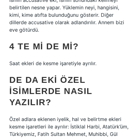
İsmin accusative eki, ismin sonundaki kelimeyi
belirtilen nesne yapar. Yüklemin neyi, hangisini,
kimi, kime atıfta bulunduğunu gösterir. Diğer
dillerde accusative olarak adlandırılır. Annem bizi
eve götürdü.
4 TE MI DE MI?
Saat ekleri de kesme işaretiyle ayrılır.
DE DA EKI ÖZEL
ISIMLERDE NASIL
YAZILIR?
Özel adlara eklenen iyelik, hal ve belirtme ekleri
kesme işaretleri ile ayrılır: İstiklal Harbi, Atatürk’üm,
Türkiyemiz, Fatih Sultan Mehmet, Muhibbi, Gül