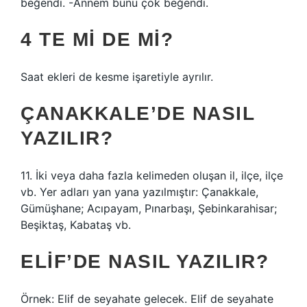
beğendi. -Annem bunu çok beğendi.
4 TE MI DE MI?
Saat ekleri de kesme işaretiyle ayrılır.
ÇANAKKALE’DE NASIL
YAZILIR?
11. İki veya daha fazla kelimeden oluşan il, ilçe, ilçe
vb. Yer adları yan yana yazılmıştır: Çanakkale,
Gümüşhane; Acıpayam, Pınarbaşı, Şebinkarahisar;
Beşiktaş, Kabataş vb.
ELIF’DE NASIL YAZILIR?
Örnek: Elif de seyahate gelecek. Elif de seyahate