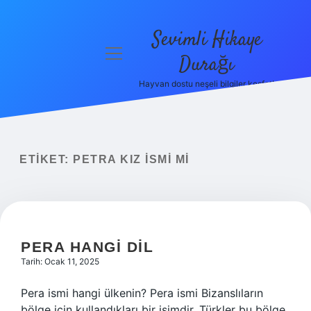
Sevimli Hikaye
menüyü
Durağı
aç
Hayvan dostu neşeli bilgiler keşfet!
Anasayfa
Gizlilik
Politikası
ETIKET:
PETRA KIZ ISMI MI
Yasal Uyarı
Hakkımızda
PERA HANGI DIL
Tarih: Ocak 11, 2025
Pera ismi hangi ülkenin? Pera ismi Bizanslıların
bölge için kullandıkları bir isimdir. Türkler bu bölge