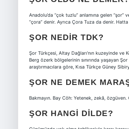
Anadolu’da “çok tuzlu” anlamına gelen “şor” ve
“çora” denir. Ayrıca Çora Tuza da denir. Hatta 
ŞOR NEDIR TDK?
Şor Türkçesi, Altay Dağları’nın kuzeyinde ve K
Berg özerk bölgelerinin sınırında yaşayan Şor hal
araştırmacılara göre, Kısa Türkçe Güney Sibirya
ŞOR NE DEMEK MARA
Bakmayın. Bay Cöh: Yetenek, zekâ, özgüven. 
ŞOR HANGI DILDE?