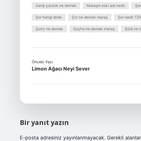
Garip yaratık ne demek
Maraşın eski adı nedir
Şer
Şor hangi dilde
Şor ne demek maraş
Şor nedir TD
Şorry ne demek
Soyha ne demek maraş
Şûrâ ne
Önceki Yazı
Limon Ağacı Neyi Sever
Bir yanıt yazın
E-posta adresiniz yayınlanmayacak.
Gerekli alanla