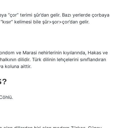
ya “çor” terimi şûr’dan gelir. Bazı yerlerde çorbaya
“kısır” kelimesi bile şûr>şor>çor’dan gelir.
ondom ve Marasi nehirlerinin kıyılarında, Hakas ve
kının dilidir. Türk dilinin lehçelerini sınıflandıran
 koluna aittir.
Ş?
Cöhlü.