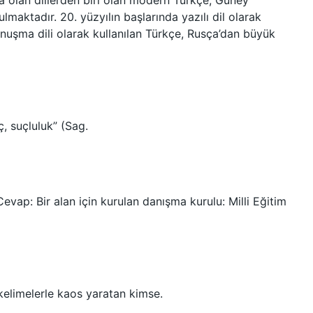
a olan dillerden biri olan modern Türkçe, Güney
lmaktadır. 20. yüzyılın başlarında yazılı dil olarak
şma dili olarak kullanılan Türkçe, Rusça’dan büyük
ç, suçluluk” (Sag.
evap: Bir alan için kurulan danışma kurulu: Milli Eğitim
kelimelerle kaos yaratan kimse.