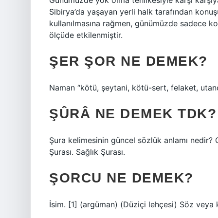
Günümüzde yok olma tehlikesiyle karşı karşıy
Sibirya’da yaşayan yerli halk tarafından konuşu
kullanılmasına rağmen, günümüzde sadece konu
ölçüde etkilenmiştir.
ŞER ŞOR NE DEMEK?
Naman “kötü, şeytani, kötü-sert, felaket, utan
ŞÛRÂ NE DEMEK TDK?
Şura kelimesinin güncel sözlük anlamı nedir? C
Şurası. Sağlık Şurası.
ŞORCU NE DEMEK?
İsim. [1] (argüman) (Düziçi lehçesi) Söz veya 