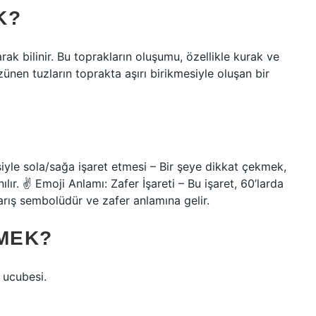
K?
ak bilinir. Bu toprakların oluşumu, özellikle kurak ve
ünen tuzların toprakta aşırı birikmesiyle oluşan bir
siyle sola/sağa işaret etmesi – Bir şeye dikkat çekmek,
ılır. ✌
Emoji Anlamı: Zafer İşareti – Bu işaret, 60’larda
barış sembolüdür ve zafer anlamına gelir.
EMEK?
r ucubesi.