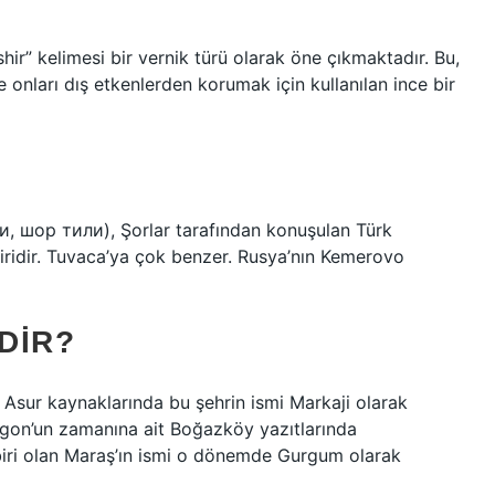
hir” kelimesi bir vernik türü olarak öne çıkmaktadır. Bu,
 onları dış etkenlerden korumak için kullanılan ince bir
или, шор тили), Şorlar tarafından konuşulan Türk
 biridir. Tuvaca’ya çok benzer. Rusya’nın Kemerovo
DIR?
 Asur kaynaklarında bu şehrin ismi Markaji olarak
rgon’un zamanına ait Boğazköy yazıtlarında
 biri olan Maraş’ın ismi o dönemde Gurgum olarak