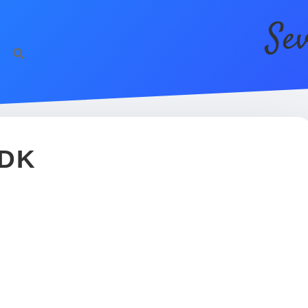
Se
http
TDK
?