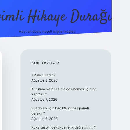
vimli Hikaye Durağı
Hayvan dostu neşeli bilgiler keşfet!
s://betci.co/
vdcasino
vdcasino güncel giriş
betexper.xyz
tuli
SIDEBAR
SON YAZILAR
TV AV 1 nedir ?
Ağustos 8, 2026
Kurutma makinesinin çekmemesi için ne
yapmalı ?
Ağustos 7, 2026
Buzdolabı için kaç kW güneş paneli
gerekli ?
Ağustos 6, 2026
Kuka tesbih çektikçe renk değiştirir mi ?