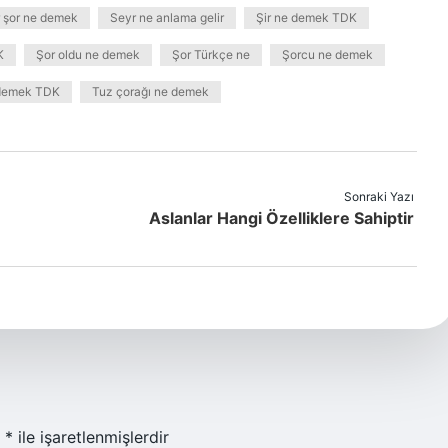
 şor ne demek
Seyr ne anlama gelir
Şir ne demek TDK
K
Şor oldu ne demek
Şor Türkçe ne
Şorcu ne demek
 demek TDK
Tuz çorağı ne demek
Sonraki Yazı
Aslanlar Hangi Özelliklere Sahiptir
r
*
ile işaretlenmişlerdir