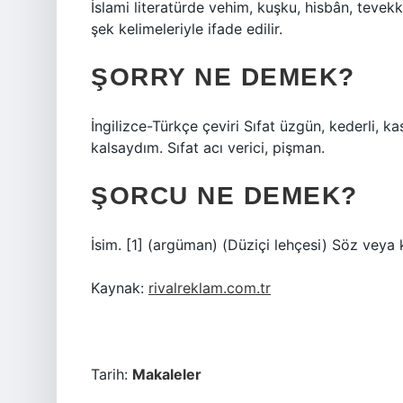
İslami literatürde vehim, kuşku, hisbân, tevek
şek kelimeleriyle ifade edilir.
ŞORRY NE DEMEK?
İngilizce-Türkçe çeviri Sıfat üzgün, kederli, k
kalsaydım. Sıfat acı verici, pişman.
ŞORCU NE DEMEK?
İsim. [1] (argüman) (Düziçi lehçesi) Söz veya 
Kaynak:
rivalreklam.com.tr
Tarih:
Makaleler