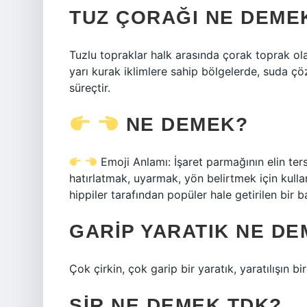
TUZ ÇORAĞI NE DEME
Tuzlu topraklar halk arasında çorak toprak olar
yarı kurak iklimlere sahip bölgelerde, suda çöz
süreçtir.
NE DEMEK?
Emoji Anlamı: İşaret parmağının elin ter
hatırlatmak, uyarmak, yön belirtmek için kullan
hippiler tarafından popüler hale getirilen bir 
GARIP YARATIK NE D
Çok çirkin, çok garip bir yaratık, yaratılışın bi
ŞIR NE DEMEK TDK?