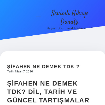
Sevimli Hikaye
menüyü
Durağı
aç
Hayvan dostu neşeli bilgiler keşfet!
Anasayfa
Gizlilik
Politikası
Yasal Uyarı
ŞIFAHEN NE DEMEK TDK ?
Hakkımızda
Tarih: Nisan 7, 2026
ŞIFAHEN NE DEMEK
TDK? DIL, TARIH VE
GÜNCEL TARTIŞMALAR