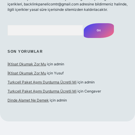
içerikleri,
backlinkpanelicomtr@gmail.com
adresine bildirmeniz halinde,
ilgili içerikler yasal süre içerisinde sitemizden kaldırılacaktır.
Arama
SON YORUMLAR
İKtisat Okumak Zor Mu
için
admin
İKtisat Okumak Zor Mu
için
Yusuf
Turkcell Paket Aşımı Durdurma Ücretli Mi
için
admin
Turkcell Paket Aşımı Durdurma Ücretli Mi
için
Cengaver
Dinde Alamet Ne Demek
için
admin