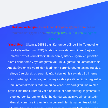
z
tulipbet giriş
Reklam ve İletişim:
E-mail:
backlinkpaneli@gmail.com
Teams:
forumhizmeti@gmail.com
Whatsapp: 0262 606 0 726
Telegram:
@karabul
Yasal Uyarı:
Sitemiz, 5651 Sayılı Kanun gereğince Bilgi Teknolojileri
ve İletişim Kurumu (BTK) tarafından onaylanmış bir Yer Sağlayıcı
olarak hizmet vermektedir. Bu nedenle, sitedeki içerikleri proaktif
olarak denetleme veya araştırma yükümlülüğümüz bulunmamaktadır.
Ancak, üyelerimiz yazdıkları içeriklerin sorumluluğunu taşımakta olup,
siteye üye olarak bu sorumluluğu kabul etmiş sayılırlar. Bu internet
sitesi, herhangi bir marka, kurum veya şahıs şirketi ile hiçbir bağlantısı
bulunmamaktadır. Sitede yalnızca kendi hazırladığımız makaleler
paylaşılmaktadır. Burada yer alan içerikler haber niteliği taşımamakta
olup, gerçek kurum ve kişiler hakkında paylaşım yapılmamaktadır.
Gerçek kurum ve kişiler ile isim benzerlikleri tamamen tesadüfidir.