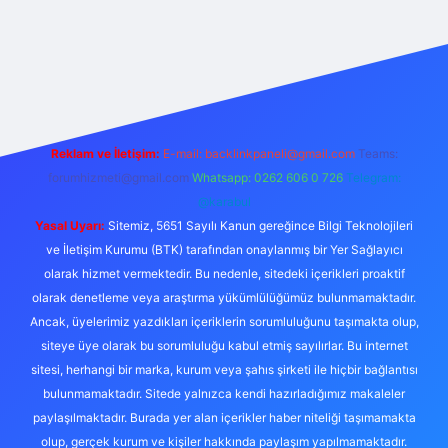
tulipbet giriş
Reklam ve İletişim:
E-mail:
backlinkpaneli@gmail.com
Teams:
forumhizmeti@gmail.com
Whatsapp: 0262 606 0 726
Telegram:
@karabul
Yasal Uyarı:
Sitemiz, 5651 Sayılı Kanun gereğince Bilgi Teknolojileri
ve İletişim Kurumu (BTK) tarafından onaylanmış bir Yer Sağlayıcı
olarak hizmet vermektedir. Bu nedenle, sitedeki içerikleri proaktif
olarak denetleme veya araştırma yükümlülüğümüz bulunmamaktadır.
Ancak, üyelerimiz yazdıkları içeriklerin sorumluluğunu taşımakta olup,
siteye üye olarak bu sorumluluğu kabul etmiş sayılırlar. Bu internet
sitesi, herhangi bir marka, kurum veya şahıs şirketi ile hiçbir bağlantısı
bulunmamaktadır. Sitede yalnızca kendi hazırladığımız makaleler
paylaşılmaktadır. Burada yer alan içerikler haber niteliği taşımamakta
olup, gerçek kurum ve kişiler hakkında paylaşım yapılmamaktadır.