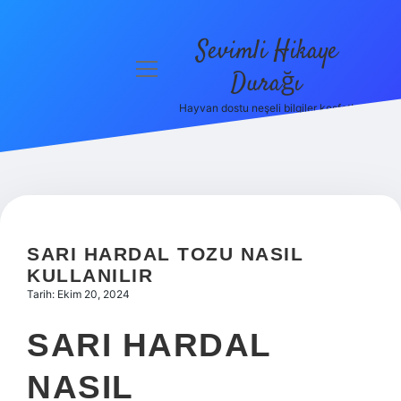
Sevimli Hikaye
menüyü
Durağı
aç
Hayvan dostu neşeli bilgiler keşfet!
Anasayfa
Gizlilik
Politikası
Yasal Uyarı
SARI HARDAL TOZU NASIL
Hakkımızda
KULLANILIR
Tarih: Ekim 20, 2024
SARI HARDAL
NASIL