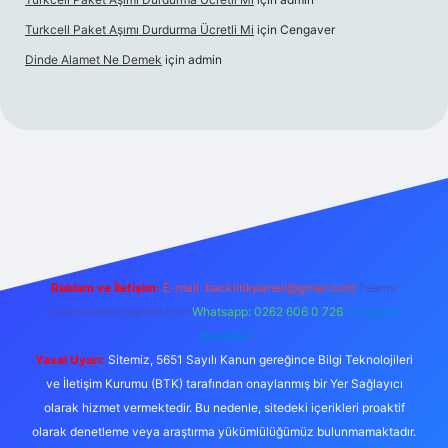
Turkcell Paket Aşımı Durdurma Ücretli Mi
için
Cengaver
Dinde Alamet Ne Demek
için
admin
ş
Reklam ve İletişim:
E-mail:
backlinkpaneli@gmail.com
Teams:
forumhizmeti@gmail.com
Whatsapp: 0262 606 0 726
Telegram:
@karabul
Yasal Uyarı:
Sitemiz, 5651 Sayılı Kanun gereğince Bilgi Teknolojileri
ve İletişim Kurumu (BTK) tarafından onaylanmış bir Yer Sağlayıcı
olarak hizmet vermektedir. Bu nedenle, sitedeki içerikleri proaktif
olarak denetleme veya araştırma yükümlülüğümüz bulunmamaktadır.