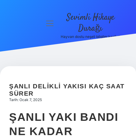
Sevimli Hikaye
menüyü
Durağı
aç
Hayvan dostu neşeli bilgiler keşfet!
Anasayfa
Gizlilik
Politikası
Yasal Uyarı
ŞANLI DELIKLI YAKISI KAÇ SAAT
Hakkımızda
SÜRER
Tarih: Ocak 7, 2025
ŞANLI YAKI BANDI
NE KADAR