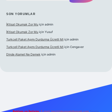
SON YORUMLAR
İKtisat Okumak Zor Mu
için
admin
İKtisat Okumak Zor Mu
için
Yusuf
Turkcell Paket Aşımı Durdurma Ücretli Mi
için
admin
Turkcell Paket Aşımı Durdurma Ücretli Mi
için
Cengaver
Dinde Alamet Ne Demek
için
admin
et giriş
Reklam ve İletişim:
E-mail:
backlinkpaneli@gmail.com
Teams: