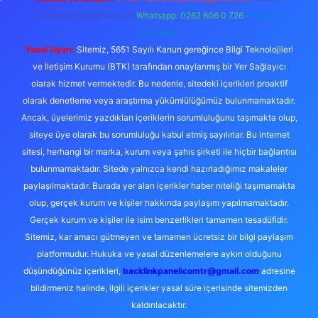
forumhizmeti@gmail.com
Whatsapp: 0262 606 0 726
Telegram:
@karabul
Yasal Uyarı:
Sitemiz, 5651 Sayılı Kanun gereğince Bilgi Teknolojileri
ve İletişim Kurumu (BTK) tarafından onaylanmış bir Yer Sağlayıcı
olarak hizmet vermektedir. Bu nedenle, sitedeki içerikleri proaktif
olarak denetleme veya araştırma yükümlülüğümüz bulunmamaktadır.
Ancak, üyelerimiz yazdıkları içeriklerin sorumluluğunu taşımakta olup,
siteye üye olarak bu sorumluluğu kabul etmiş sayılırlar. Bu internet
sitesi, herhangi bir marka, kurum veya şahıs şirketi ile hiçbir bağlantısı
bulunmamaktadır. Sitede yalnızca kendi hazırladığımız makaleler
paylaşılmaktadır. Burada yer alan içerikler haber niteliği taşımamakta
olup, gerçek kurum ve kişiler hakkında paylaşım yapılmamaktadır.
Gerçek kurum ve kişiler ile isim benzerlikleri tamamen tesadüfidir.
Sitemiz, kar amacı gütmeyen ve tamamen ücretsiz bir bilgi paylaşım
platformudur. Hukuka ve yasal düzenlemelere aykırı olduğunu
düşündüğünüz içerikleri,
backlinkpanelicomtr@gmail.com
adresine
bildirmeniz halinde, ilgili içerikler yasal süre içerisinde sitemizden
kaldırılacaktır.