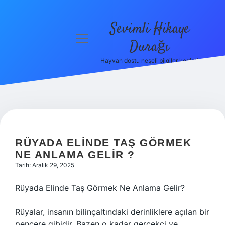
Sevimli Hikaye
menüyü
Durağı
aç
Hayvan dostu neşeli bilgiler keşfet!
Anasayfa
Gizlilik
Politikası
Yasal Uyarı
RÜYADA ELINDE TAŞ GÖRMEK
Hakkımızda
NE ANLAMA GELIR ?
Tarih: Aralık 29, 2025
Rüyada Elinde Taş Görmek Ne Anlama Gelir?
Rüyalar, insanın bilinçaltındaki derinliklere açılan bir
pencere gibidir. Bazen o kadar gerçekçi ve