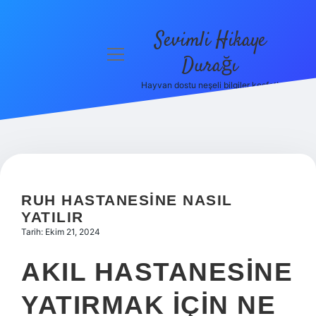
Sevimli Hikaye
menüyü
Durağı
aç
Hayvan dostu neşeli bilgiler keşfet!
Anasayfa
Gizlilik
Politikası
Yasal Uyarı
RUH HASTANESINE NASIL
Hakkımızda
YATILIR
Tarih: Ekim 21, 2024
AKIL HASTANESINE
YATIRMAK IÇIN NE