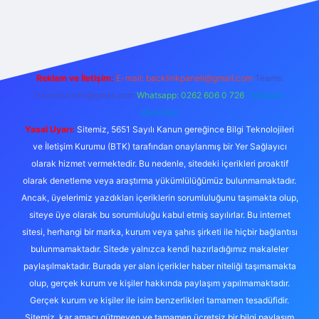
tulipbet giriş
Reklam ve İletişim:
E-mail:
backlinkpaneli@gmail.com
Teams:
forumhizmeti@gmail.com
Whatsapp: 0262 606 0 726
Telegram:
@karabul
Yasal Uyarı:
Sitemiz, 5651 Sayılı Kanun gereğince Bilgi Teknolojileri
ve İletişim Kurumu (BTK) tarafından onaylanmış bir Yer Sağlayıcı
olarak hizmet vermektedir. Bu nedenle, sitedeki içerikleri proaktif
olarak denetleme veya araştırma yükümlülüğümüz bulunmamaktadır.
Ancak, üyelerimiz yazdıkları içeriklerin sorumluluğunu taşımakta olup,
siteye üye olarak bu sorumluluğu kabul etmiş sayılırlar. Bu internet
sitesi, herhangi bir marka, kurum veya şahıs şirketi ile hiçbir bağlantısı
bulunmamaktadır. Sitede yalnızca kendi hazırladığımız makaleler
paylaşılmaktadır. Burada yer alan içerikler haber niteliği taşımamakta
olup, gerçek kurum ve kişiler hakkında paylaşım yapılmamaktadır.
Gerçek kurum ve kişiler ile isim benzerlikleri tamamen tesadüfidir.
Sitemiz, kar amacı gütmeyen ve tamamen ücretsiz bir bilgi paylaşım