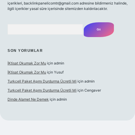
içerikleri,
backlinkpanelicomtr@gmail.com
adresine bildirmeniz halinde,
ilgili içerikler yasal süre içerisinde sitemizden kaldırılacaktır.
Arama
SON YORUMLAR
İKtisat Okumak Zor Mu
için
admin
İKtisat Okumak Zor Mu
için
Yusuf
Turkcell Paket Aşımı Durdurma Ücretli Mi
için
admin
Turkcell Paket Aşımı Durdurma Ücretli Mi
için
Cengaver
Dinde Alamet Ne Demek
için
admin