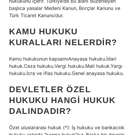
hukukunu içerir. Türkiye’de bu alanı düzenleyen
başlıca yasalar Medeni Kanun, Borçlar Kanunu ve
Türk Ticaret Kanunu’dur.
KAMU HUKUKU
KURALLARI NELERDIR?
Kamu hukukunun kapsamıAnayasa hukuku.İdari
hukuk.Ceza hukuku.Vergi hukuku.Mali hukuk.Yargı
hukuku.İcra ve iflas hukuku.Genel anayasa hukuku.
DEVLETLER ÖZEL
HUKUKU HANGI HUKUK
DALINDADIR?
Özel uluslararası hukuk (*): İş hukuku ve bankacılık
hukuku aslında “karma hukuk”tur. Başka bir deyişle,