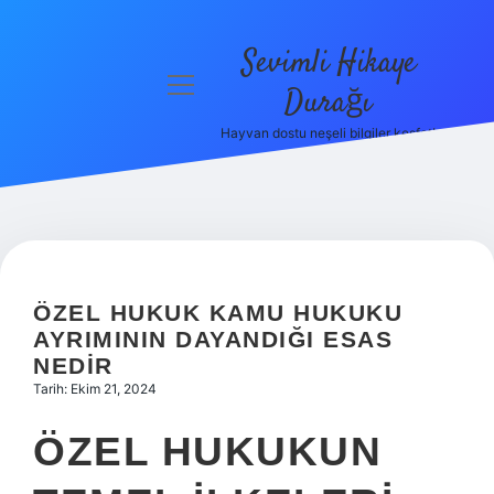
Sevimli Hikaye
menüyü
Durağı
aç
Hayvan dostu neşeli bilgiler keşfet!
Anasayfa
Gizlilik
Politikası
Yasal Uyarı
ÖZEL HUKUK KAMU HUKUKU
Hakkımızda
AYRIMININ DAYANDIĞI ESAS
NEDIR
Tarih: Ekim 21, 2024
ÖZEL HUKUKUN