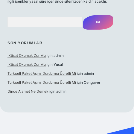
ilgili içerikler yasal süre içerisinde sitemizden kaldırılacaktır.
Arama
SON YORUMLAR
İKtisat Okumak Zor Mu
için
admin
İKtisat Okumak Zor Mu
için
Yusuf
Turkcell Paket Aşımı Durdurma Ücretli Mi
için
admin
Turkcell Paket Aşımı Durdurma Ücretli Mi
için
Cengaver
Dinde Alamet Ne Demek
için
admin
z
tulipbet giriş