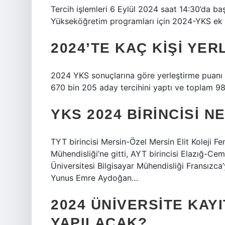
Tercih işlemleri 6 Eylül 2024 saat 14:30’da ba
Yükseköğretim programları için 2024-YKS ek st
2024’TE KAÇ KIŞI YER
2024 YKS sonuçlarına göre yerleştirme puanı
670 bin 205 aday tercihini yaptı ve toplam 987
YKS 2024 BIRINCISI 
TYT birincisi Mersin-Özel Mersin Elit Koleji
Mühendisliği’ne gitti, AYT birincisi Elazığ-C
Üniversitesi Bilgisayar Mühendisliği Fransızca
Yunus Emre Aydoğan…
2024 ÜNIVERSITE KAY
YAPILACAK?