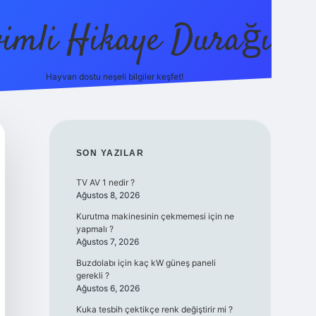
vimli Hikaye Durağı
Hayvan dostu neşeli bilgiler keşfet!
ttps://betci.co/
vdcasino
vdcasino güncel giriş
betexper.xyz
t
SIDEBAR
SON YAZILAR
TV AV 1 nedir ?
Ağustos 8, 2026
Kurutma makinesinin çekmemesi için ne
yapmalı ?
Ağustos 7, 2026
Buzdolabı için kaç kW güneş paneli
gerekli ?
Ağustos 6, 2026
Kuka tesbih çektikçe renk değiştirir mi ?