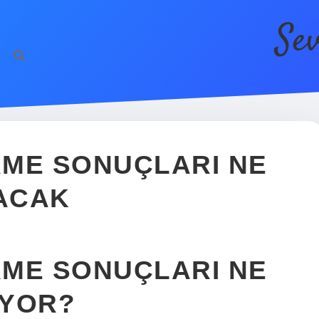
Se
h
RME SONUÇLARI NE
ACAK
RME SONUÇLARI NE
IYOR?