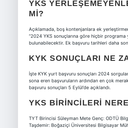
YKS YERLEŞEMEYENLE
MI?
Açıklamada, boş kontenjanlara ek yerleştirmen
“2024 YKS sonuçlarına göre hiçbir programa 
bulunabilecektir. Ek başvuru tarihleri ​​daha son
KYK SONUÇLARI NE Z
İşte KYK yurt başvuru sonuçları 2024 sorgul
sona eren başvuruların ardından en çok merak 
başvuru sonuçları 5 Eylül’de açıklandı.
YKS BIRINCILERI NER
TYT Birincisi Süleyman Mete Genç: ODTÜ Bilgi
Taşdemir: Boğaziçi Üniversitesi Bilgisayar Mühe