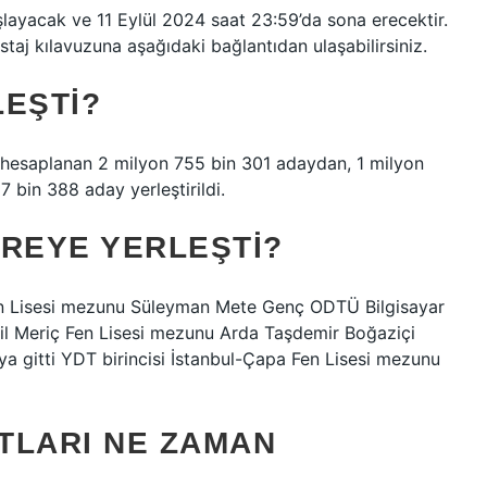
şlayacak ve 11 Eylül 2024 saat 23:59’da sona erecektir.
aj kılavuzuna aşağıdaki bağlantıdan ulaşabilirsiniz.
LEŞTI?
 hesaplanan 2 milyon 755 bin 301 adaydan, 1 milyon
 bin 388 aday yerleştirildi.
NEREYE YERLEŞTI?
 Fen Lisesi mezunu Süleyman Mete Genç ODTÜ Bilgisayar
emil Meriç Fen Lisesi mezunu Arda Taşdemir Boğaziçi
’ya gitti YDT birincisi İstanbul-Çapa Fen Lisesi mezunu
ITLARI NE ZAMAN