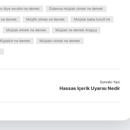
an diye sevdim ne demek
Didarına müştak olmak ne demek
 ne demek
Müşfik olmak ne demek
Müştak baba hurufi mi
Müştak etmek ne demek
Müştak ne demek Arapça
Müştakin ne demek
Müştakı olmak ne demek
k
Sonraki Yazı
Hassas Içerik Uyarısı Nedir