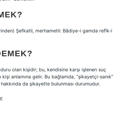
MEK?
rinden) Şefkatli, merhametli: Bâdiye-i gamda refîk-i
DEMEK?
ru olan kişidir; bu, kendisine karşı işlenen suç
kişi anlamına gelir. Bu bağlamda, “şikayetçi-sanık”
suç hakkında da şikayette bulunması durumudur.
ar