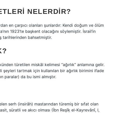
TLERI NELERDIR?
rdan en çarpıcı olanları şunlardır: Kendi doğum ve ölüm
a’nın 1923’te başkent olacağını söylemiştir. İsrail’in
ş tarihlerinden bahsetmiştir.
K?
ünden türetilen miskāl kelimesi “ağırlık” anlamına gelir.
i şeyleri tartmak için kullanılan bir ağırlık birimini ifade
tın paralar) da bu ismi almıştır.
?
len serh (insirâh) mastarından türemiş bir sıfat olan
it, süratli ve akıcı olması (İbn Reşîḳ el-Kayrevânî, I,