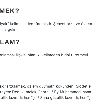
EMEK?
tiyak” kelimesinden türemiştir. Şehvet arzu ve özlem
ına gelir.
ELAM?
anlamsal ilişkisi olan iki kelimeden birini türetmeyi
isteyen: Dedi ki melek Cebrail / Ey Muhammed, sana
ellik lazımdı, hemîşe / Sana güzellik lazımdı, hemîşe