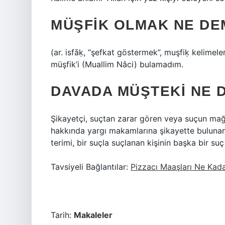
MÜŞFIK OLMAK NE DE
(ar. isfāḳ, “şefkat göstermek”, muşfiḳ kelimele
müşfik’i (Muallim Nâci) bulamadım.
DAVADA MÜŞTEKI NE 
Şikayetçi, suçtan zarar gören veya suçun mağdu
hakkında yargı makamlarına şikayette bulunan 
terimi, bir suçla suçlanan kişinin başka bir 
Tavsiyeli Bağlantılar:
Pizzacı Maaşları Ne Kad
Tarih:
Makaleler