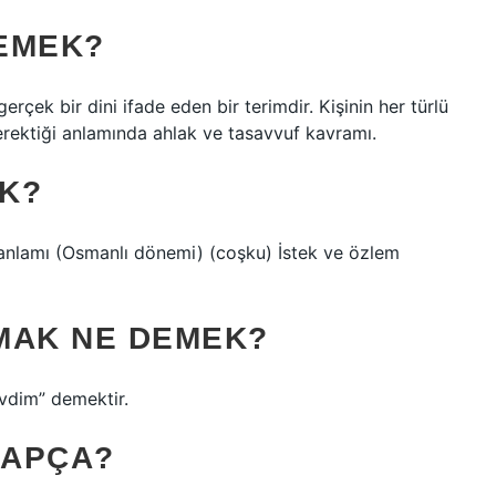
EMEK?
erçek bir dini ifade eden bir terimdir. Kişinin her türlü
gerektiği anlamında ahlak ve tasavvuf kavramı.
K?
anlamı (Osmanlı dönemi) (coşku) İstek ve özlem
MAK NE DEMEK?
evdim” demektir.
RAPÇA?