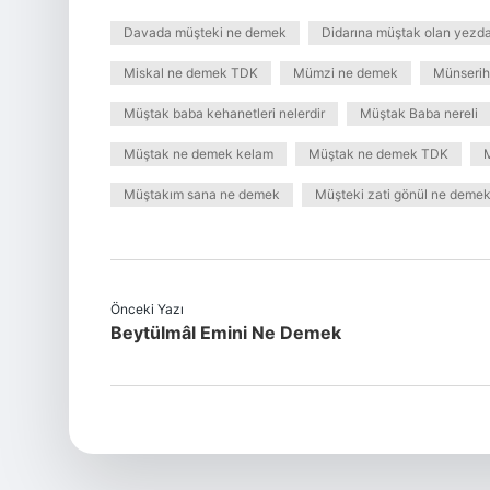
Davada müşteki ne demek
Didarına müştak olan yezd
Miskal ne demek TDK
Mümzi ne demek
Münserih
Müştak baba kehanetleri nelerdir
Müştak Baba nereli
Müştak ne demek kelam
Müştak ne demek TDK
Müştakım sana ne demek
Müşteki zati gönül ne deme
Önceki Yazı
Beytülmâl Emini Ne Demek