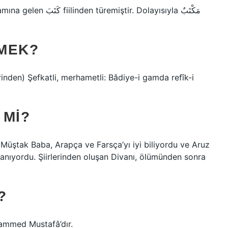
MEK?
rinden) Şefkatli, merhametli: Bâdiye-i gamda refîk-i
 MI?
 Müştak Baba, Arapça ve Farsça’yı iyi biliyordu ve Aruz
lanıyordu. Şiirlerinden oluşan Divanı, ölümünden sonra
?
hammed Mustafâ’dır.