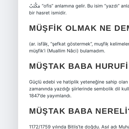
مَكْتَبٌ “ofis” anlamına gelir. Bu isim “yazdı” anlamına gelen كَتَبَ fiilinden türemiştir. Dolayısıyla مَكْتَبٌ
bir hasret ismidir.
MÜŞFIK OLMAK NE DE
(ar. isfāḳ, “şefkat göstermek”, muşfiḳ kelimele
müşfik’i (Muallim Nâci) bulamadım.
MÜŞTAK BABA HURUFI
Güçlü edebi ve hatiplik yeteneğine sahip olan
zamanında yazdığı şiirlerinde sembolik dil kul
1847’de yayımlandı.
MÜŞTAK BABA NERELI
1172/1759 yılında Bitlis’te doğdu. Asıl adı Mu