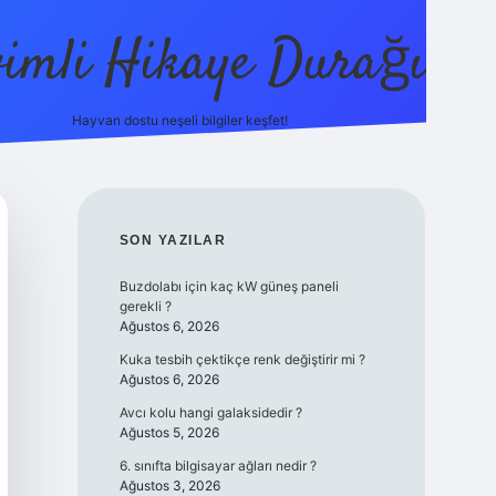
vimli Hikaye Durağı
Hayvan dostu neşeli bilgiler keşfet!
tps://betci.co/
vdcasino
vdcasino güncel giriş
betexper.xyz
tu
SIDEBAR
SON YAZILAR
Buzdolabı için kaç kW güneş paneli
gerekli ?
Ağustos 6, 2026
Kuka tesbih çektikçe renk değiştirir mi ?
Ağustos 6, 2026
Avcı kolu hangi galaksidedir ?
Ağustos 5, 2026
6. sınıfta bilgisayar ağları nedir ?
Ağustos 3, 2026