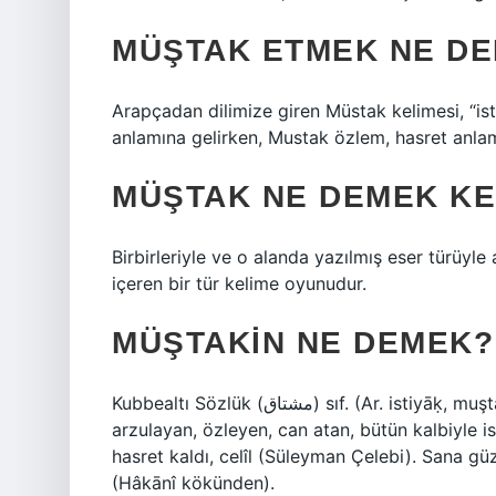
MÜŞTAK ETMEK NE D
Arapçadan dilimize giren Müstak kelimesi, “is
anlamına gelirken, Mustak özlem, hasret anlam
MÜŞTAK NE DEMEK K
Birbirleriyle ve o alanda yazılmış eser türüyle 
içeren bir tür kelime oyunudur.
MÜŞTAKIN NE DEMEK?
Kubbealtı Sözlük (ﻣﺸﺘﺎﻕ) sıf. (Ar. istiyāḳ, muştāḳ “arzulamak, özlem duymak” kökünden) Şiddetle
arzulayan, özleyen, can atan, bütün kalbiyle 
hasret kaldı, celîl (Süleyman Çelebi). Sana güz
(Hâkānî kökünden).