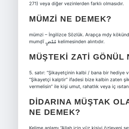
271) veya diğer vezinlerden farklı olmasıdır.
MÜMZI NE DEMEK?
mümzi – İngilizce Sözlük. Arapça mḍy kökünde
mumḍī مُمْضٍ kelimesinden alıntıdır.
MÜŞTEKI ZATI GÖNÜL
5. satır: “Şikayetçinin kalbi / bana bir hediye 
“Şikayetçi kalptir” ifadesi bize kalbin zaten şi
vermelisin” ile kişi umut, rahatlık veya iç ısıtan
DIDARINA MÜŞTAK OL
NE DEMEK?
Kelime anlamı “Allah için yüz kişiyi özleyeni s