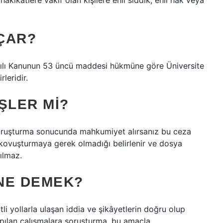
hakikatlere vakıf olan kişilere ehli sıddık, ehli hak veya
ÇAR?
ayılı Kanunun 53 üncü maddesi hükmüne göre Üniversite
leridir.
ŞLER MI?
soruşturma sonucunda mahkumiyet alırsanız bu ceza
a kovuşturmaya gerek olmadığı belirlenir ve dosya
pılmaz.
NE DEMEK?
i yollarla ulaşan iddia ve şikâyetlerin doğru olup
apılan çalışmalara soruşturma, bu amaçla