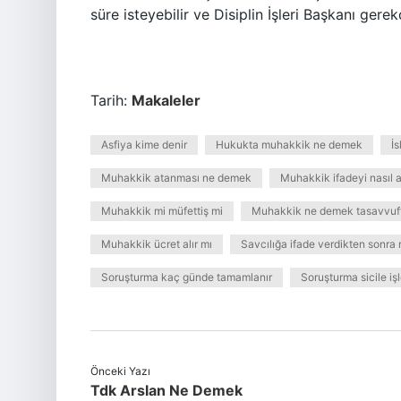
süre isteyebilir ve Disiplin İşleri Başkanı gere
Tarih:
Makaleler
Asfiya kime denir
Hukukta muhakkik ne demek
İ
Muhakkik atanması ne demek
Muhakkik ifadeyi nasıl a
Muhakkik mi müfettiş mi
Muhakkik ne demek tasavvuf
Muhakkik ücret alır mı
Savcılığa ifade verdikten sonra 
Soruşturma kaç günde tamamlanır
Soruşturma sicile işl
Önceki Yazı
Tdk Arslan Ne Demek