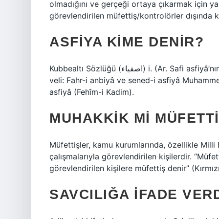
olmadığını ve gerçeği ortaya çıkarmak için y
görevlendirilen müfettiş/kontrolörler dışında 
ASFIYA KIME DENIR?
Kubbealtı Sözlüğü (ﺍﺻﻔﻴﺎﺀ) i. (Ar. Safi asfiyâ’nın çoğulu) Saf ve pak, samimi, her türlü kötülükten uzak,
veli: Fahr-i anbiyâ ve sened-i asfiyâ Muhamm
asfiyâ (Fehîm-i Kadim).
MUHAKKIK MI MÜFETTI
Müfettişler, kamu kurumlarında, özellikle Mill
çalışmalarıyla görevlendirilen kişilerdir. “M
görevlendirilen kişilere müfettiş denir” (Kırmız
SAVCILIĞA IFADE VER