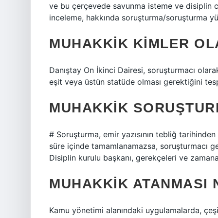
ve bu çerçevede savunma isteme ve disiplin ce
inceleme, hakkında soruşturma/soruşturma yür
MUHAKKIK KIMLER OL
Danıştay On İkinci Dairesi, soruşturmacı olarak
eşit veya üstün statüde olması gerektiğini tespi
MUHAKKIK SORUŞTURM
# Soruşturma, emir yazısının tebliğ tarihinde
süre içinde tamamlanamazsa, soruşturmacı gere
Disiplin kurulu başkanı, gerekçeleri ve zamanaş
MUHAKKIK ATANMASI 
Kamu yönetimi alanındaki uygulamalarda, çeşitl