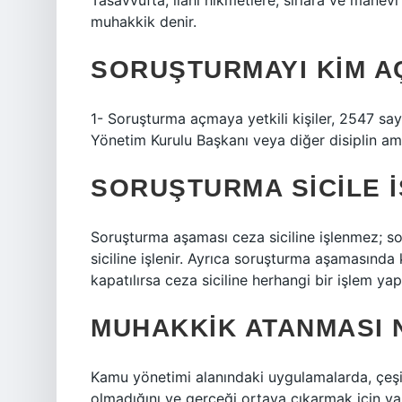
Tasavvufta, ilahi hikmetlere, sırlara ve manevi 
muhakkik denir.
SORUŞTURMAYI KIM A
1- Soruşturma açmaya yetkili kişiler, 2547 s
Yönetim Kurulu Başkanı veya diğer disiplin amir
SORUŞTURMA SICILE I
Soruşturma aşaması ceza siciline işlenmez; 
siciline işlenir. Ayrıca soruşturma aşamasınd
kapatılırsa ceza siciline herhangi bir işlem ya
MUHAKKIK ATANMASI 
Kamu yönetimi alanındaki uygulamalarda, çeşitl
olmadığını ve gerçeği ortaya çıkarmak için y