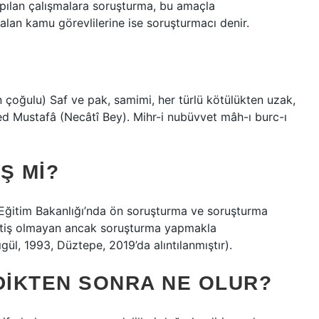
apılan çalışmalara soruşturma, bu amaçla
kalan kamu görevlilerine ise soruşturmacı denir.
ed Mustafâ (Necâtî Bey). Mihr-i nubüvvet mâh-ı burc-ı
Ş MI?
i Eğitim Bakanlığı’nda ön soruşturma ve soruşturma
üfettiş olmayan ancak soruşturma yapmakla
ıgül, 1993, Düztepe, 2019’da alıntılanmıştır).
DIKTEN SONRA NE OLUR?