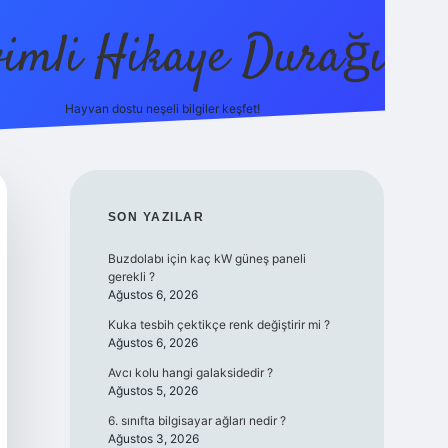
vimli Hikaye Durağı
Hayvan dostu neşeli bilgiler keşfet!
ps://betci.co/
vdcasino
vdcasino güncel giriş
betexper.xyz
tuli
SIDEBAR
SON YAZILAR
Buzdolabı için kaç kW güneş paneli
gerekli ?
Ağustos 6, 2026
Kuka tesbih çektikçe renk değiştirir mi ?
Ağustos 6, 2026
Avcı kolu hangi galaksidedir ?
Ağustos 5, 2026
6. sınıfta bilgisayar ağları nedir ?
Ağustos 3, 2026