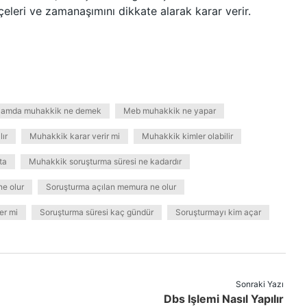
kçeleri ve zamanaşımını dikkate alarak karar verir.
slamda muhakkik ne demek
Meb muhakkik ne yapar
lır
Muhakkik karar verir mi
Muhakkik kimler olabilir
ta
Muhakkik soruşturma süresi ne kadardır
ne olur
Soruşturma açılan memura ne olur
er mi
Soruşturma süresi kaç gündür
Soruşturmayı kim açar
Sonraki Yazı
Dbs Işlemi Nasıl Yapılır