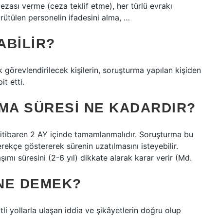
zası verme (ceza teklif etme), her türlü evrakı
ütülen personelin ifadesini alma, …
ABILIR?
 görevlendirilecek kişilerin, soruşturma yapılan kişiden
t etti.
A SÜRESI NE KADARDIR?
n itibaren 2 AY içinde tamamlanmalıdır. Soruşturma bu
kçe göstererek sürenin uzatılmasını isteyebilir.
ımı süresini (2-6 yıl) dikkate alarak karar verir (Md.
NE DEMEK?
i yollarla ulaşan iddia ve şikâyetlerin doğru olup