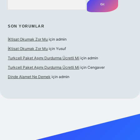
SON YORUMLAR
İKtisat Okumak Zor Mu
için
admin
İKtisat Okumak Zor Mu
için
Yusuf
Turkcell Paket Aşımı Durdurma Ücretli Mi
için
admin
Turkcell Paket Aşımı Durdurma Ücretli Mi
için
Cengaver
Dinde Alamet Ne Demek
için
admin
yz
tulipbet giriş