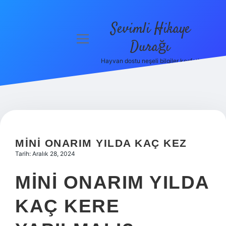
Sevimli Hikaye
menüyü
Durağı
aç
Hayvan dostu neşeli bilgiler keşfet!
Anasayfa
Gizlilik
Politikası
Yasal Uyarı
MINI ONARIM YILDA KAÇ KEZ
Hakkımızda
Tarih: Aralık 28, 2024
MINI ONARIM YILDA
KAÇ KERE