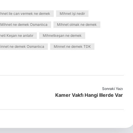
hnet ile can vermek ne demek
Mihnet işi nedir
Mihnet ne demek Osmanlıca
Mihnet olmak ne demek
eti Keşan ne anlatır
Mihnetkeşan ne demek
innet ne demek Osmanlıca
Minnet ne demek TDK
Sonraki Yazı
Kamer Vakfı Hangi Illerde Var