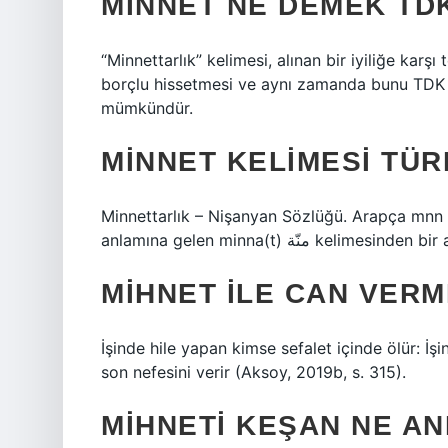
MINNET NE DEMEK TD
“Minnettarlık” kelimesi, alınan bir iyiliğe karş
borçlu hissetmesi ve aynı zamanda bunu TDK a
mümkündür.
MINNET KELIMESI TÜR
Minnettarlık – Nişanyan Sözlüğü. Arapça mnn k
anlamına gelen minna(t) منّة kelimesinde
MIHNET ILE CAN VER
İşinde hile yapan kimse sefalet içinde ölür: İş
son nefesini verir (Aksoy, 2019b, s. 315).
MIHNETI KEŞAN NE AN