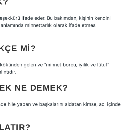
K?
ı teşekkürü ifade eder. Bu bakımdan, kişinin kendini
nlamında minnettarlık olarak ifade etmesi
KÇE MI?
ökünden gelen ve “minnet borcu, iyilik ve lütuf”
n bir alıntıdır.
MEK NE DEMEK?
inde hile yapan ve başkalarını aldatan kimse, acı içinde
LATIR?