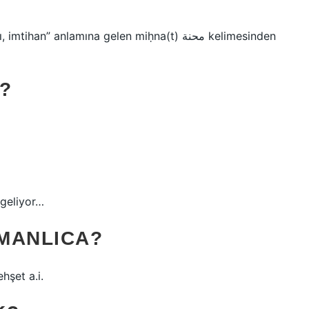
 anlamına gelen miḥna(t) محنة kelimesinden
?
 geliyor…
MANLICA?
ehşet a.i.