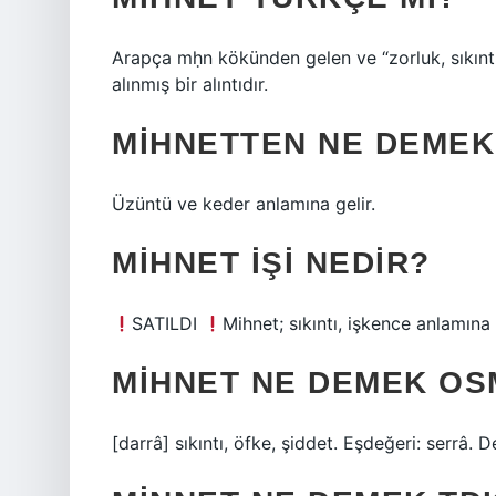
Arapça mḥn kökünden gelen ve “zorluk, sıkıntı, imtihan”
alınmış bir alıntıdır.
MIHNETTEN NE DEMEK
Üzüntü ve keder anlamına gelir.
MIHNET IŞI NEDIR?
SATILDI
Mihnet; sıkıntı, işkence anlamına
MIHNET NE DEMEK OS
[darrâ] sıkıntı, öfke, şiddet. Eşdeğeri: serrâ. D