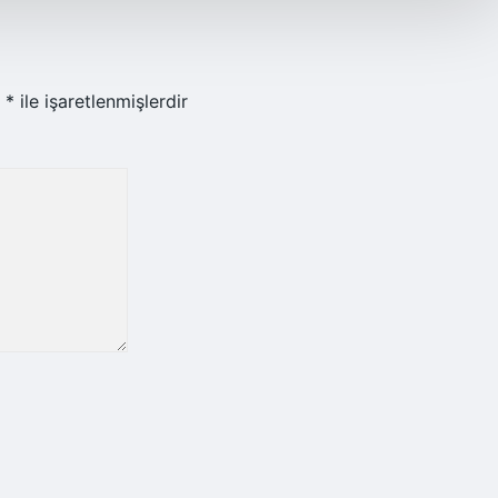
r
*
ile işaretlenmişlerdir