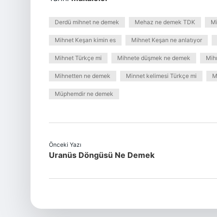
Derdü mihnet ne demek
Mehaz ne demek TDK
Mi
Mihnet Keşan kimin es
Mihnet Keşan ne anlatıyor
Mihnet Türkçe mi
Mihnete düşmek ne demek
Mihn
Mihnetten ne demek
Minnet kelimesi Türkçe mi
M
Müphemdir ne demek
Önceki Yazı
Uranüs Döngüsü Ne Demek