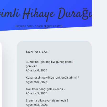
vimli Hikaye Durağı
Hayvan dostu neşeli bilgiler keşfet!
ps://betci.co/
vdcasino
vdcasino güncel giriş
betexper.xyz
tuli
SIDEBAR
SON YAZILAR
Buzdolabı için kaç kW güneş paneli
gerekli ?
Ağustos 6, 2026
Kuka tesbih çektikçe renk değiştirir mi ?
Ağustos 6, 2026
Avcı kolu hangi galaksidedir ?
Ağustos 5, 2026
6. sınıfta bilgisayar ağları nedir ?
Ağustos 3, 2026