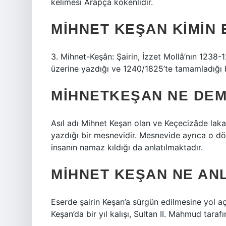
kelimesi Arapça kökenlidir.
MIHNET KEŞAN KIMIN 
3. Mihnet-Keşân: Şairin, İzzet Mollâ’nın 1238
üzerine yazdığı ve 1240/1825’te tamamladığı b
MIHNETKEŞAN NE DE
Asıl adı Mihnet Keşan olan ve Keçecizâde lakab
yazdığı bir mesnevidir. Mesnevide ayrıca o 
insanın namaz kıldığı da anlatılmaktadır.
MIHNET KEŞAN NE AN
Eserde şairin Keşan’a sürgün edilmesine yol aç
Keşan’da bir yıl kalışı, Sultan II. Mahmud tara