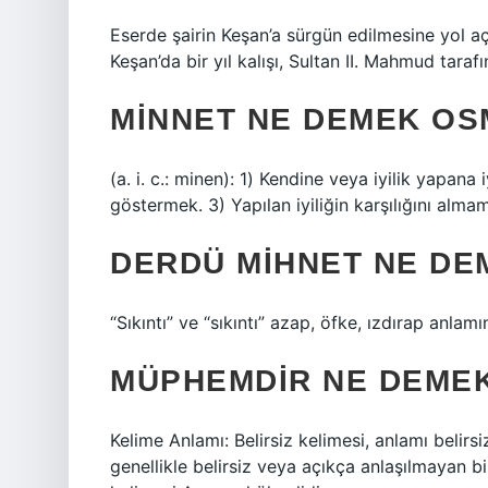
Eserde şairin Keşan’a sürgün edilmesine yol aç
Keşan’da bir yıl kalışı, Sultan II. Mahmud tara
MINNET NE DEMEK OS
(a. i. c.: minen): 1) Kendine veya iyilik yapana 
göstermek. 3) Yapılan iyiliğin karşılığını alma
DERDÜ MIHNET NE DE
“Sıkıntı” ve “sıkıntı” azap, öfke, ızdırap anlamın
MÜPHEMDIR NE DEME
Kelime Anlamı: Belirsiz kelimesi, anlamı belirs
genellikle belirsiz veya açıkça anlaşılmayan bi