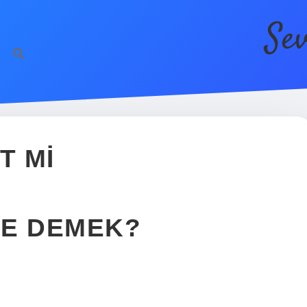
Se
htt
T MI
NE DEMEK?