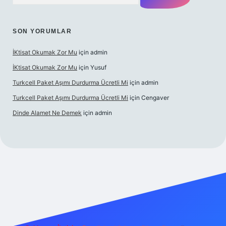
SON YORUMLAR
İKtisat Okumak Zor Mu
için
admin
İKtisat Okumak Zor Mu
için
Yusuf
Turkcell Paket Aşımı Durdurma Ücretli Mi
için
admin
Turkcell Paket Aşımı Durdurma Ücretli Mi
için
Cengaver
Dinde Alamet Ne Demek
için
admin
s://betci.co/
vdcasino
vdcasino güncel giriş
betexper.xyz
tulip