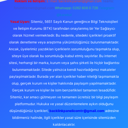
Reklam ve İletişim:
E-mail:
backlinkpaneli@gmail.com
Teams:
forumhizmeti@gmail.com
Whatsapp: 0262 606 0 726
Telegram:
@karabul
Yasal Uyarı:
Sitemiz, 5651 Sayılı Kanun gereğince Bilgi Teknolojileri
ve İletişim Kurumu (BTK) tarafından onaylanmış bir Yer Sağlayıcı
olarak hizmet vermektedir. Bu nedenle, sitedeki içerikleri proaktif
olarak denetleme veya araştırma yükümlülüğümüz bulunmamaktadır.
Ancak, üyelerimiz yazdıkları içeriklerin sorumluluğunu taşımakta olup,
siteye üye olarak bu sorumluluğu kabul etmiş sayılırlar. Bu internet
sitesi, herhangi bir marka, kurum veya şahıs şirketi ile hiçbir bağlantısı
bulunmamaktadır. Sitede yalnızca kendi hazırladığımız makaleler
paylaşılmaktadır. Burada yer alan içerikler haber niteliği taşımamakta
olup, gerçek kurum ve kişiler hakkında paylaşım yapılmamaktadır.
Gerçek kurum ve kişiler ile isim benzerlikleri tamamen tesadüfidir.
Sitemiz, kar amacı gütmeyen ve tamamen ücretsiz bir bilgi paylaşım
platformudur. Hukuka ve yasal düzenlemelere aykırı olduğunu
düşündüğünüz içerikleri,
backlinkpanelicomtr@gmail.com
adresine
bildirmeniz halinde, ilgili içerikler yasal süre içerisinde sitemizden
kaldırılacaktır.