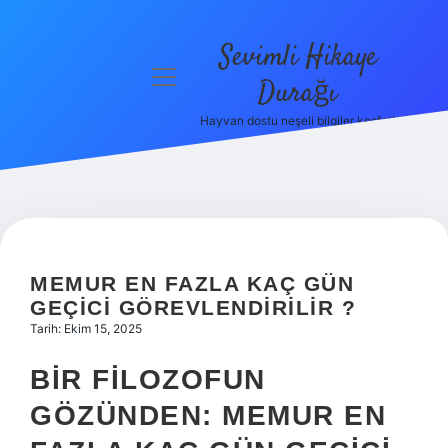
Sevimli Hikaye
menüyü
Durağı
aç
Hayvan dostu neşeli bilgiler keşfet!
Anasayfa
Gizlilik
Politikası
Yasal Uyarı
MEMUR EN FAZLA KAÇ GÜN
Hakkımızda
GEÇICI GÖREVLENDIRILIR ?
Tarih: Ekim 15, 2025
BIR FILOZOFUN
GÖZÜNDEN: MEMUR EN