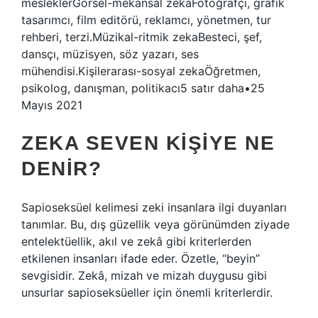
mesleklerGörsel-mekansal zekaFotoğrafçı, grafik
tasarımcı, film editörü, reklamcı, yönetmen, tur
rehberi, terzi.Müzikal-ritmik zekaBesteci, şef,
dansçı, müzisyen, söz yazarı, ses
mühendisi.Kişilerarası-sosyal zekaÖğretmen,
psikolog, danışman, politikacı5 satır daha•25
Mayıs 2021
ZEKA SEVEN KIŞIYE NE
DENIR?
Sapioseksüel kelimesi zeki insanlara ilgi duyanları
tanımlar. Bu, dış güzellik veya görünümden ziyade
entelektüellik, akıl ve zekâ gibi kriterlerden
etkilenen insanları ifade eder. Özetle, “beyin”
sevgisidir. Zekâ, mizah ve mizah duygusu gibi
unsurlar sapioseksüeller için önemli kriterlerdir.