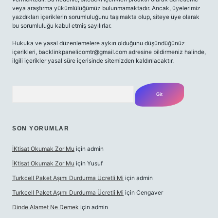
veya araştırma yükümlülüğümüz bulunmamaktadır. Ancak, üyelerimiz
yazdıkları içeriklerin sorumluluğunu taşımakta olup, siteye üye olarak
bu sorumluluğu kabul etmiş sayılırlar.
Hukuka ve yasal düzenlemelere aykırı olduğunu düşündüğünüz
içerikleri,
backlinkpanelicomtr@gmail.com
adresine bildirmeniz halinde,
ilgili içerikler yasal süre içerisinde sitemizden kaldırılacaktır.
Arama
SON YORUMLAR
İKtisat Okumak Zor Mu
için
admin
İKtisat Okumak Zor Mu
için
Yusuf
Turkcell Paket Aşımı Durdurma Ücretli Mi
için
admin
Turkcell Paket Aşımı Durdurma Ücretli Mi
için
Cengaver
Dinde Alamet Ne Demek
için
admin