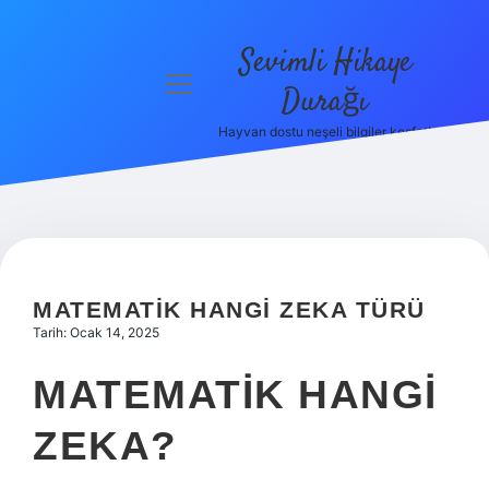
Sevimli Hikaye
menüyü
Durağı
aç
Hayvan dostu neşeli bilgiler keşfet!
Anasayfa
Gizlilik
Politikası
Yasal Uyarı
MATEMATIK HANGI ZEKA TÜRÜ
Hakkımızda
Tarih: Ocak 14, 2025
MATEMATIK HANGI
ZEKA?