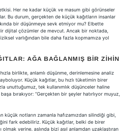
n etkisi. Her ne kadar küçük ve masum gibi görünseler
lar. Bu durum, gerçekten de küçük kağıtların insanlar
akkında bir düşünmeye sevk etmiyor mu? Elbette
lir dijital çözümler de mevcut. Ancak bir noktada,
 fiziksel varlığından bile daha fazla kopmamıza yol
ITLAR: AĞA BAĞLANMIŞ BIR ZIHIN
hızla birlikte, anlamlı düşünme, derinlemesine analiz
boluyor. Küçük kağıtlar, bu hızlı tüketimin birer
zla unuttuğumuz, tek kullanımlık düşünceler haline
 başa bırakıyor: “Gerçekten bir şeyler hatırlıyor muyuz,
an küçük notların zamanla hafızamızdan silindiği gibi,
ini fark edebiliriz. Küçük kağıtlar, belki de birer
ı olmak yerine, aslında bizi asıl anlamdan uzaklaştıran