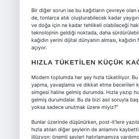
Bir diğer sorun ise bu kağıtların çevreye ola
de, tonlarca atık oluşturabilecek kadar yaygın
ve doğa için ne kadar tehlikeli olabileceği h
teknolojinin geldiği noktada, daha sürdürülebi
kağıdın yerini dijital dünyanın alması, kağıdın
açıyor.
HIZLA TÜKETILEN KÜÇÜK KAĞ
Modern toplumda her şey hızla tüketiliyor. Bu 
yapma, yavaşlama ve dikkat etme becerileri kay
simgesi haline gelmiş durumda. Hızla yazıp hı
gelmiş durumdalar. Bu da bizi asıl soruyla baş
yoksa sadece unutmak üzere miyiz?”
Bunlar üzerinde düşünürken, post-it’lere yazıl
hızla atılan diğer şeylerin de anlamını kaybettiğ
illüzyon; önemli şeyleri hatırlamamıza yardımc