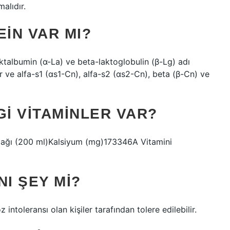
alıdır.
EIN VAR MI?
aktalbumin (α-La) ve beta-laktoglobulin (β-Lg) adı
şur ve alfa-s1 (αs1-Cn), alfa-s2 (αs2-Cn), beta (β-Cn) ve
I VITAMINLER VAR?
dağı (200 ml)Kalsiyum (mg)173346A Vitamini
NI ŞEY MI?
intoleransı olan kişiler tarafından tolere edilebilir.