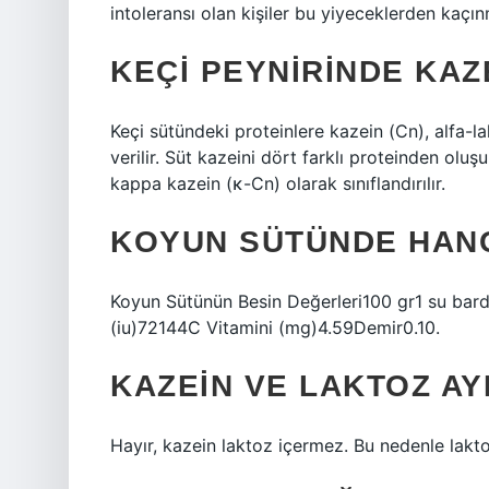
intoleransı olan kişiler bu yiyeceklerden kaçınm
KEÇI PEYNIRINDE KAZ
Keçi sütündeki proteinlere kazein (Cn), alfa-l
verilir. Süt kazeini dört farklı proteinden olu
kappa kazein (κ-Cn) olarak sınıflandırılır.
KOYUN SÜTÜNDE HANG
Koyun Sütünün Besin Değerleri100 gr1 su bar
(iu)72144C Vitamini (mg)4.59Demir0.10.
KAZEIN VE LAKTOZ AY
Hayır, kazein laktoz içermez. Bu nedenle laktoz 