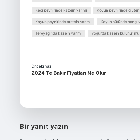
Keçi peynirinde kazein var mı
Koyun peynirinde gluten
Koyun peynirinde protein var mı
Koyun sütünde hangi v
Tereyağında kazein var mı
Yoğurtta kazein bulunur mu
Önceki Yazı
2024 Te Bakır Fiyatları Ne Olur
Bir yanıt yazın