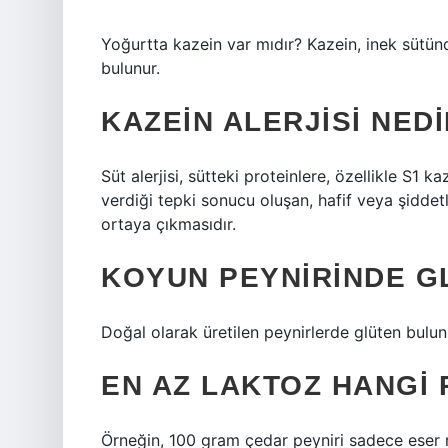
Yoğurtta kazein var mıdır? Kazein, inek sütün
bulunur.
KAZEIN ALERJISI NED
Süt alerjisi, sütteki proteinlere, özellikle S1 ka
verdiği tepki sonucu oluşan, hafif veya şidde
ortaya çıkmasıdır.
KOYUN PEYNIRINDE G
Doğal olarak üretilen peynirlerde glüten bulu
EN AZ LAKTOZ HANGI 
Örneğin, 100 gram çedar peyniri sadece eser m