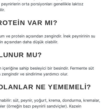
peynirlerin orta porsiyonları genellikle laktoz
ir.
OTEIN VAR MI?
m ve protein açısından zengindir. İnek peynirinin su
n açısından daha düşük olabilir.
LUNUR MU?
çeriğine sahip besleyici bir besindir. Fermente süt
 zengindir ve sindirime yardımcı olur.
 OLANLAR NE YEMEMELI?
nabilir: süt, peynir, yoğurt, krema, dondurma, kremalar,
ler (örneğin bazı peynirli sandviçler). Kazein