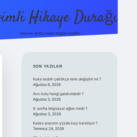
vimli Hikaye Durağı
Hayvan dostu neşeli bilgiler keşfet!
ttps://betci.co/
vdcasino
vdcasino güncel giriş
betexper.xyz
t
SIDEBAR
SON YAZILAR
Kuka tesbih çektikçe renk değiştirir mi ?
Ağustos 6, 2026
Avcı kolu hangi galaksidedir ?
Ağustos 5, 2026
6. sınıfta bilgisayar ağları nedir ?
Ağustos 3, 2026
Kasko aracının yüzde kaçı karsiliyor ?
Temmuz 24, 2026