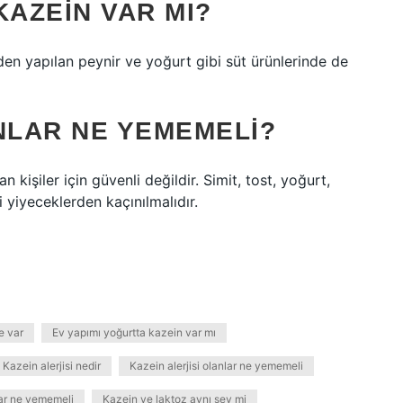
KAZEIN VAR MI?
den yapılan peynir ve yoğurt gibi süt ürünlerinde de
NLAR NE YEMEMELI?
n kişiler için güvenli değildir. Simit, tost, yoğurt,
 yiyeceklerden kaçınılmalıdır.
e var
Ev yapımı yoğurtta kazein var mı
Kazein alerjisi nedir
Kazein alerjisi olanlar ne yememeli
lar ne yememeli
Kazein ve laktoz aynı şey mi