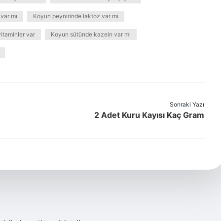
 var mı
Koyun peynirinde laktoz var mı
itaminler var
Koyun sütünde kazein var mı
Sonraki Yazı
2 Adet Kuru Kayısı Kaç Gram