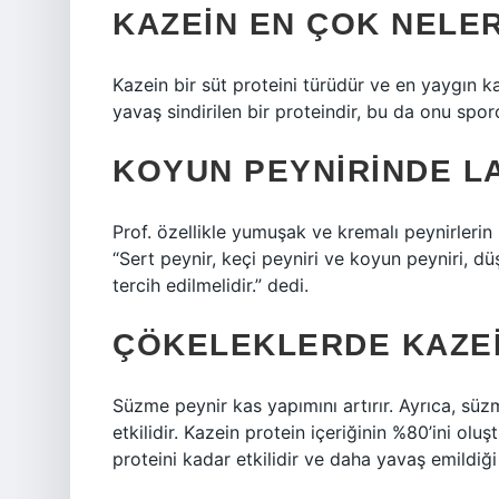
KAZEIN EN ÇOK NELE
Kazein bir süt proteini türüdür ve en yaygın k
yavaş sindirilen bir proteindir, bu da onu sporc
KOYUN PEYNIRINDE L
Prof. özellikle yumuşak ve kremalı peynirlerin 
“Sert peynir, keçi peyniri ve koyun peyniri, dü
tercih edilmelidir.” dedi.
ÇÖKELEKLERDE KAZEI
Süzme peynir kas yapımını artırır. Ayrıca, süz
etkilidir. Kazein protein içeriğinin %80’ini olu
proteini kadar etkilidir ve daha yavaş emildiği 