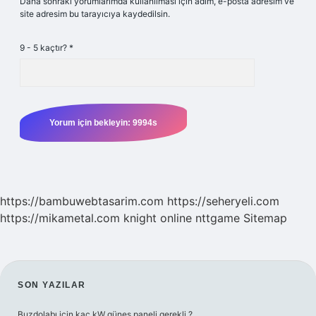
Daha sonraki yorumlarımda kullanılması için adım, e-posta adresim ve
site adresim bu tarayıcıya kaydedilsin.
9 - 5 kaçtır?
*
https://bambuwebtasarim.com
https://seheryeli.com
https://mikametal.com
knight online
nttgame
Sitemap
SIDEBAR
SON YAZILAR
Buzdolabı için kaç kW güneş paneli gerekli ?