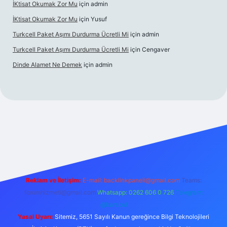
İKtisat Okumak Zor Mu
için
admin
İKtisat Okumak Zor Mu
için
Yusuf
Turkcell Paket Aşımı Durdurma Ücretli Mi
için
admin
Turkcell Paket Aşımı Durdurma Ücretli Mi
için
Cengaver
Dinde Alamet Ne Demek
için
admin
tulipbet giriş
Reklam ve İletişim:
E-mail:
backlinkpaneli@gmail.com
Teams:
forumhizmeti@gmail.com
Whatsapp: 0262 606 0 726
Telegram:
@karabul
Yasal Uyarı:
Sitemiz, 5651 Sayılı Kanun gereğince Bilgi Teknolojileri