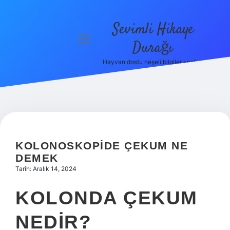
Sevimli Hikaye
menüyü
Durağı
aç
Hayvan dostu neşeli bilgiler keşfet!
Anasayfa
Gizlilik
Politikası
Yasal Uyarı
KOLONOSKOPIDE ÇEKUM NE
Hakkımızda
DEMEK
Tarih: Aralık 14, 2024
KOLONDA ÇEKUM
NEDIR?