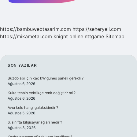
https://bambuwebtasarim.com
https://seheryeli.com
https://mikametal.com
knight online
nttgame
Sitemap
SIDEBAR
SON YAZILAR
Buzdolabı için kaç kW güneş paneli gerekli ?
Ağustos 6, 2026
Kuka tesbih çektikçe renk değiştirir mi ?
Ağustos 6, 2026
Avcı kolu hangi galaksidedir ?
Ağustos 5, 2026
6. sınıfta bilgisayar ağları nedir ?
Ağustos 3, 2026
Kasko aracının yüzde kaçı karsiliyor ?