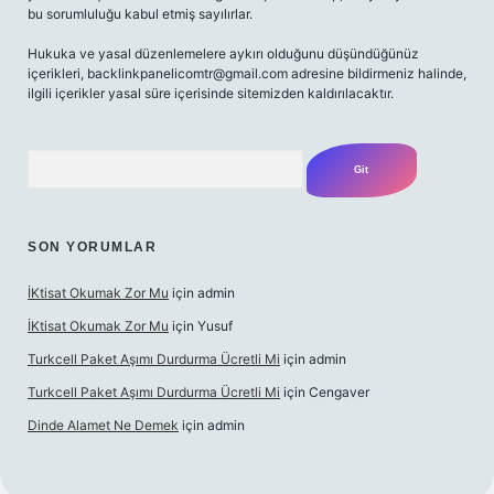
bu sorumluluğu kabul etmiş sayılırlar.
Hukuka ve yasal düzenlemelere aykırı olduğunu düşündüğünüz
içerikleri,
backlinkpanelicomtr@gmail.com
adresine bildirmeniz halinde,
ilgili içerikler yasal süre içerisinde sitemizden kaldırılacaktır.
Arama
SON YORUMLAR
İKtisat Okumak Zor Mu
için
admin
İKtisat Okumak Zor Mu
için
Yusuf
Turkcell Paket Aşımı Durdurma Ücretli Mi
için
admin
Turkcell Paket Aşımı Durdurma Ücretli Mi
için
Cengaver
Dinde Alamet Ne Demek
için
admin