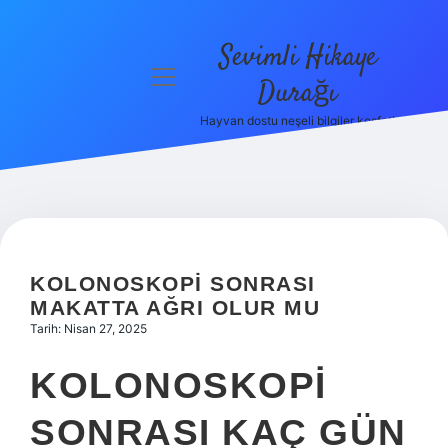
Sevimli Hikaye
menüyü
Durağı
aç
Hayvan dostu neşeli bilgiler keşfet!
Anasayfa
Gizlilik
Politikası
Yasal Uyarı
KOLONOSKOPI SONRASI
Hakkımızda
MAKATTA AĞRI OLUR MU
Tarih: Nisan 27, 2025
KOLONOSKOPI
SONRASI KAÇ GÜN