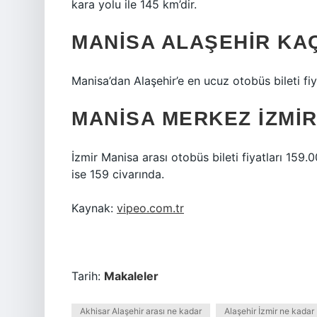
kara yolu ile 145 km’dir.
MANISA ALAŞEHIR KA
Manisa’dan Alaşehir’e en ucuz otobüs bileti fiy
MANISA MERKEZ İZMI
İzmir Manisa arası otobüs bileti fiyatları 159.0
ise 159 civarında.
Kaynak:
vipeo.com.tr
Tarih:
Makaleler
Akhisar Alaşehir arası ne kadar
Alaşehir İzmir ne kadar