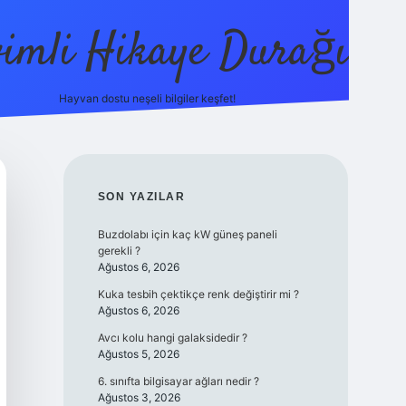
vimli Hikaye Durağı
Hayvan dostu neşeli bilgiler keşfet!
//betci.co/
vdcasino
vdcasino güncel giriş
betexper.xyz
tulipbe
SIDEBAR
SON YAZILAR
Buzdolabı için kaç kW güneş paneli
gerekli ?
Ağustos 6, 2026
Kuka tesbih çektikçe renk değiştirir mi ?
Ağustos 6, 2026
Avcı kolu hangi galaksidedir ?
Ağustos 5, 2026
6. sınıfta bilgisayar ağları nedir ?
Ağustos 3, 2026