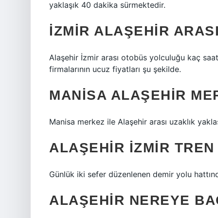
yaklaşık 40 dakika sürmektedir.
İZMIR ALAŞEHIR ARAS
Alaşehir İzmir arası otobüs yolculuğu kaç saat
firmalarının ucuz fiyatları şu şekilde.
MANISA ALAŞEHIR ME
Manisa merkez ile Alaşehir arası uzaklık yakla
ALAŞEHIR İZMIR TREN
Günlük iki sefer düzenlenen demir yolu hattınd
ALAŞEHIR NEREYE BA