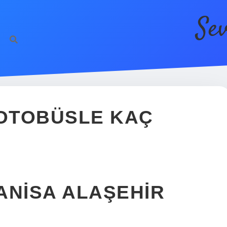
Se
https:
 OTOBÜSLE KAÇ
ANISA ALAŞEHIR