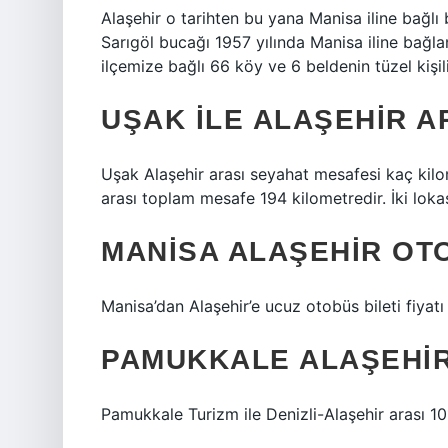
Alaşehir o tarihten bu yana Manisa iline bağlı b
Sarıgöl bucağı 1957 yılında Manisa iline bağl
ilçemize bağlı 66 köy ve 6 beldenin tüzel kişi
UŞAK ILE ALAŞEHIR A
Uşak Alaşehir arası seyahat mesafesi kaç kil
arası toplam mesafe 194 kilometredir. İki lok
MANISA ALAŞEHIR OT
Manisa’dan Alaşehir’e ucuz otobüs bileti fiyatı
PAMUKKALE ALAŞEHIR
Pamukkale Turizm ile Denizli-Alaşehir arası 101