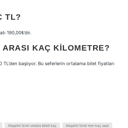
Ç TL?
atı 190,00₺’dir.
R ARASI KAÇ KILOMETRE?
0 TL’den başlıyor. Bu seferlerin ortalama bilet fiyatları
Alaşehir İzmir otobüs bileti kaç
Alaşehir İzmir tren kaç saat