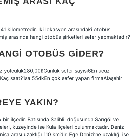
EMIŞ ARASI KAÇ
41 kilometredir. İki lokasyon arasındaki otobüs
emiş arasında hangi otobüs şirketleri sefer yapmaktadır?
HANGI OTOBÜS GIDER?
uz yolculuk280,00₺Günlük sefer sayısı6En ucuz
r Kaç saat?1sa 55dkEn çok sefer yapan firmaAlaşehir
REYE YAKIN?
ir ilçedir. Batısında Salihli, doğusunda Sarıgöl ve
eleri, kuzeyinde ise Kula ilçeleri bulunmaktadır. Deniz
isa arası uzaklığı 110 km’dir. Ege Denizi’ne uzaklığı ise