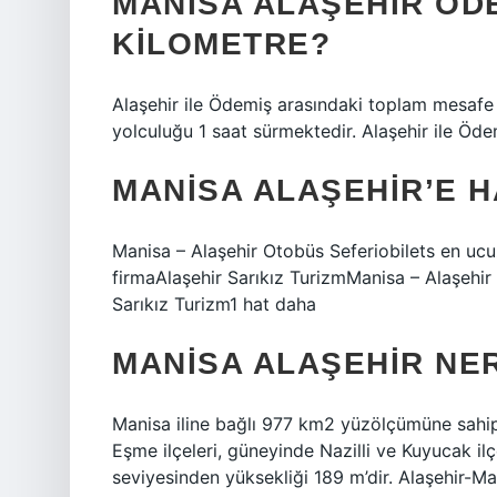
MANISA ALAŞEHIR ÖD
KILOMETRE?
Alaşehir ile Ödemiş arasındaki toplam mesafe 
yolculuğu 1 saat sürmektedir. Alaşehir ile Öd
MANISA ALAŞEHIR’E 
Manisa – Alaşehir Otobüs Seferiobilets en uc
firmaAlaşehir Sarıkız TurizmManisa – Alaşehi
Sarıkız Turizm1 hat daha
MANISA ALAŞEHIR NE
Manisa iline bağlı 977 km2 yüzölçümüne sahip b
Eşme ilçeleri, güneyinde Nazilli ve Kuyucak ilç
seviyesinden yüksekliği 189 m’dir. Alaşehir-Man