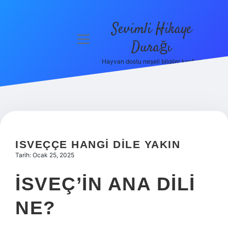
Sevimli Hikaye
menüyü
Durağı
aç
Hayvan dostu neşeli bilgiler keşfet!
Anasayfa
Gizlilik
Politikası
Yasal Uyarı
ISVEÇÇE HANGI DILE YAKIN
Hakkımızda
Tarih: Ocak 25, 2025
İSVEÇ’IN ANA DILI
NE?