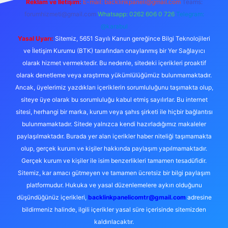
Reklam ve İletişim:
E-mail:
backlinkpaneli@gmail.com
Teams:
forumhizmeti@gmail.com
Whatsapp: 0262 606 0 726
Telegram:
@karabul
Yasal Uyarı:
Sitemiz, 5651 Sayılı Kanun gereğince Bilgi Teknolojileri
ve İletişim Kurumu (BTK) tarafından onaylanmış bir Yer Sağlayıcı
olarak hizmet vermektedir. Bu nedenle, sitedeki içerikleri proaktif
olarak denetleme veya araştırma yükümlülüğümüz bulunmamaktadır.
Ancak, üyelerimiz yazdıkları içeriklerin sorumluluğunu taşımakta olup,
siteye üye olarak bu sorumluluğu kabul etmiş sayılırlar. Bu internet
sitesi, herhangi bir marka, kurum veya şahıs şirketi ile hiçbir bağlantısı
bulunmamaktadır. Sitede yalnızca kendi hazırladığımız makaleler
paylaşılmaktadır. Burada yer alan içerikler haber niteliği taşımamakta
olup, gerçek kurum ve kişiler hakkında paylaşım yapılmamaktadır.
Gerçek kurum ve kişiler ile isim benzerlikleri tamamen tesadüfidir.
Sitemiz, kar amacı gütmeyen ve tamamen ücretsiz bir bilgi paylaşım
platformudur. Hukuka ve yasal düzenlemelere aykırı olduğunu
düşündüğünüz içerikleri,
backlinkpanelicomtr@gmail.com
adresine
bildirmeniz halinde, ilgili içerikler yasal süre içerisinde sitemizden
kaldırılacaktır.