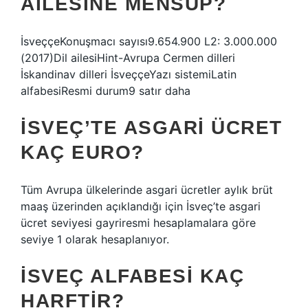
AILESINE MENSUP?
İsveççeKonuşmacı sayısı9.654.900 L2: 3.000.000
(2017)Dil ailesiHint-Avrupa Cermen dilleri ​​
İskandinav dilleri ​​İsveççeYazı sistemiLatin
alfabesiResmi durum9 satır daha
İSVEÇ’TE ASGARI ÜCRET
KAÇ EURO?
Tüm Avrupa ülkelerinde asgari ücretler aylık brüt
maaş üzerinden açıklandığı için İsveç’te asgari
ücret seviyesi gayriresmi hesaplamalara göre
seviye 1 olarak hesaplanıyor.
İSVEÇ ALFABESI KAÇ
HARFTIR?