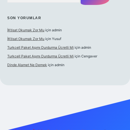
SON YORUMLAR
İKtisat Okumak Zor Mu
için
admin
İKtisat Okumak Zor Mu
için
Yusuf
Turkcell Paket Aşımı Durdurma Ücretli Mi
için
admin
Turkcell Paket Aşımı Durdurma Ücretli Mi
için
Cengaver
Dinde Alamet Ne Demek
için
admin
z
tulipbet giriş