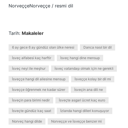
NorveççeNorveççe / resmi dil
Tarih:
Makaleler
6 ay gece 6 ay gündüz olan ülke neresi
Danca nasıl bir dil
İsveç alfabesi kaç harftir
İsveç hangi dine mensup
İsveç neyi ile meşhur
İsveç vatandaşı olmak için ne gerekli
İsveççe hangi dil ailesine mensup
İsveççe kolay bir dil mi
İsveççe öğrenmek ne kadar sürer
İsveçin ana dili ne
İsveçin para birimi nedir
İsveçte asgari ücret kaç euro
İsveçte gündüz kaç saat
İzlanda hangi dilleri konuşuyor
Norveç hangi dilde
Norveççe ve İsveççe benzer mi