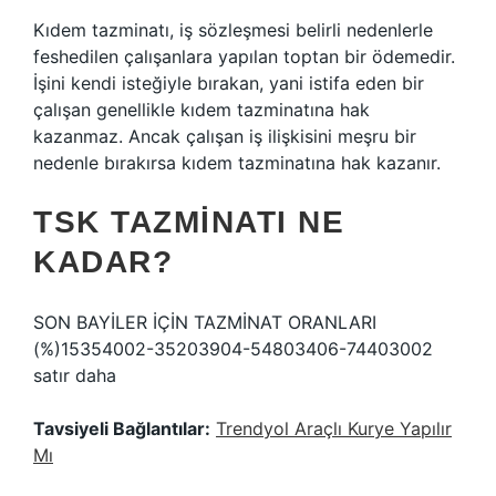
Kıdem tazminatı, iş sözleşmesi belirli nedenlerle
feshedilen çalışanlara yapılan toptan bir ödemedir.
İşini kendi isteğiyle bırakan, yani istifa eden bir
çalışan genellikle kıdem tazminatına hak
kazanmaz. Ancak çalışan iş ilişkisini meşru bir
nedenle bırakırsa kıdem tazminatına hak kazanır.
TSK TAZMINATI NE
KADAR?
SON BAYİLER İÇİN TAZMİNAT ORANLARI
(%)15354002-35203904-54803406-74403002
satır daha
Tavsiyeli Bağlantılar:
Trendyol Araçlı Kurye Yapılır
Mı