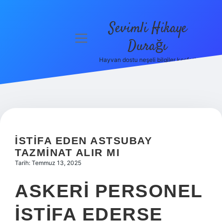
Sevimli Hikaye
menüyü
Durağı
aç
Hayvan dostu neşeli bilgiler keşfet!
Anasayfa
Gizlilik
Politikası
Yasal Uyarı
İSTIFA EDEN ASTSUBAY
Hakkımızda
TAZMINAT ALIR MI
Tarih: Temmuz 13, 2025
ASKERI PERSONEL
ISTIFA EDERSE