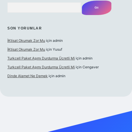
Arama
SON YORUMLAR
İKtisat Okumak Zor Mu
için
admin
İKtisat Okumak Zor Mu
için
Yusuf
Turkcell Paket Aşımı Durdurma Ücretli Mi
için
admin
Turkcell Paket Aşımı Durdurma Ücretli Mi
için
Cengaver
Dinde Alamet Ne Demek
için
admin
tulipbet giriş