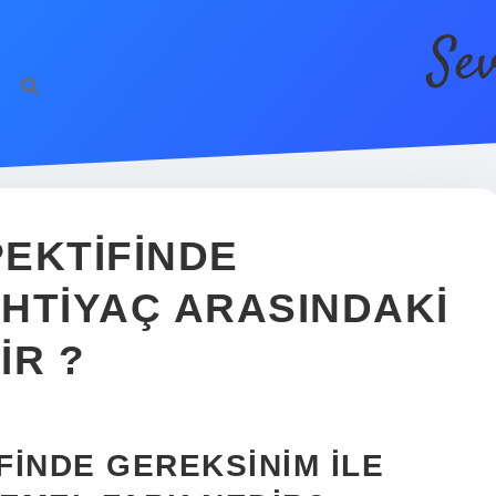
Se
https://be
PEKTIFINDE
IHTIYAÇ ARASINDAKI
IR ?
FINDE GEREKSINIM ILE