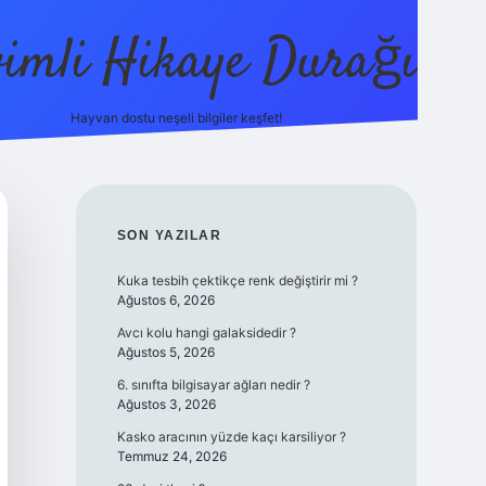
vimli Hikaye Durağı
Hayvan dostu neşeli bilgiler keşfet!
tci.co/
vdcasino
vdcasino güncel giriş
betexper.xyz
tulipbet g
SIDEBAR
SON YAZILAR
Kuka tesbih çektikçe renk değiştirir mi ?
Ağustos 6, 2026
Avcı kolu hangi galaksidedir ?
Ağustos 5, 2026
6. sınıfta bilgisayar ağları nedir ?
Ağustos 3, 2026
Kasko aracının yüzde kaçı karsiliyor ?
Temmuz 24, 2026