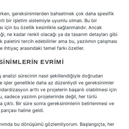
ışırken, gereksinimlerden bahsetmek çok daha spesifik
irli bir işletim sistemiyle uyumlu olmalı. Bu bir
 için bu özellik kesinlikle sağlanmalıdır. Ancak
ği, ne kadar renkli olacağı ya da tasarım detayları gibi
renk paletini tercih edebilirler ama bu, yazılımın çalışması
le ihtiyaç arasındaki temel farkı özetler.
INIMLERIN EVRIMI
ş analizi sürecinin nasıl şekillendiğiyle doğrudan
de işler genellikle daha az düzenliydi ve gereksinimler
rdizasyon arttı ve projelerin başarılı olabilmesi için
, sadece yazılım projelerinde değil, her türlü
çıktı. Bir süre sonra gereksinimlerin belirlenmesi ve
 parçası haline geldi.
tamımda bu dönüşümü gözlemliyorum. Başlangıçta, her