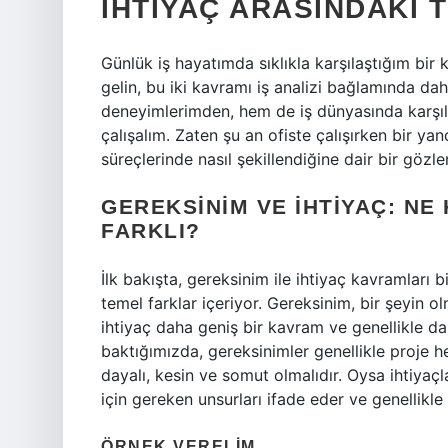
İHTIYAÇ ARASINDAKI 
Günlük iş hayatımda sıklıkla karşılaştığım bir 
gelin, bu iki kavramı iş analizi bağlamında d
deneyimlerimden, hem de iş dünyasında karşıl
çalışalım. Zaten şu an ofiste çalışırken bir y
süreçlerinde nasıl şekillendiğine dair bir g
GEREKSINIM VE İHTIYAÇ: NE
FARKLI?
İlk bakışta, gereksinim ile ihtiyaç kavramları 
temel farklar içeriyor. Gereksinim, bir şeyin o
ihtiyaç daha geniş bir kavram ve genellikle dah
baktığımızda, gereksinimler genellikle proje 
dayalı, kesin ve somut olmalıdır. Oysa ihtiyaç
için gereken unsurları ifade eder ve genellikle d
ÖRNEK VERELIM