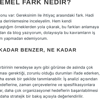
TEMEL FARK NEDIR?
konu var: Gereksinim ile ihtiyaç arasındaki fark. Hadi
aha derinlemesine inceleyelim. Hem kendi
aştığım örneklerden yola çıkarak, bu farkları anlamaya
andan da blog yazıyorum, dolayısıyla bu kavramların iş
özlem yapmadan edemiyorum.
 KADAR BENZER, NE KADAR
birbirinin neredeyse aynı gibi görünse de aslında çok
lması gerektiği, zorunlu olduğu durumları ifade ederken,
a esnek bir şekilde tanımlanabilir. İş analizi açısından
hedeflerine, zaman çerçevelerine ve spesifikasyonlara
lar, daha çok organizasyonel hedeflerin başarılabilmesi
aha stratejik bir bakış açısıyla değerlendirilir.