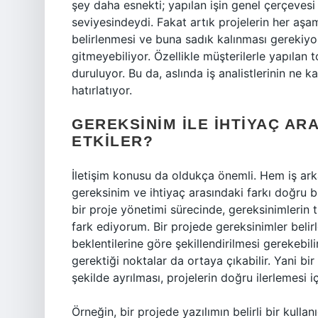
şey daha esnekti; yapılan işin genel çerçevesi
seviyesindeydi. Fakat artık projelerin her aşa
belirlenmesi ve buna sadık kalınması gerekiyor.
gitmeyebiliyor. Özellikle müşterilerle yapılan 
duruluyor. Bu da, aslında iş analistlerinin ne 
hatırlatıyor.
GEREKSINIM ILE İHTIYAÇ ARA
ETKILER?
İletişim konusu da oldukça önemli. Hem iş arka
gereksinim ve ihtiyaç arasındaki farkı doğru bi
bir proje yönetimi sürecinde, gereksinimlerin 
fark ediyorum. Bir projede gereksinimler belirl
beklentilerine göre şekillendirilmesi gerekebi
gerektiği noktalar da ortaya çıkabilir. Yani bi
şekilde ayrılması, projelerin doğru ilerlemesi içi
Örneğin, bir projede yazılımın belirli bir kulla