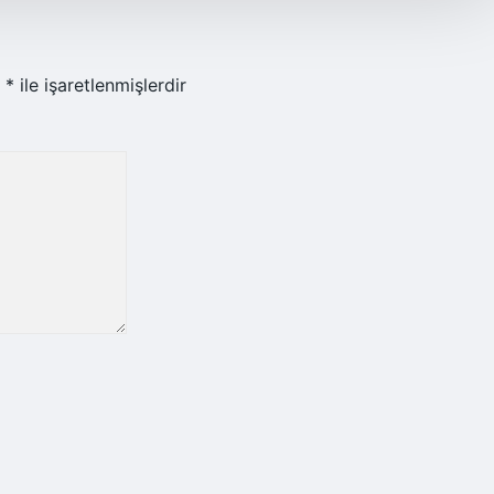
r
*
ile işaretlenmişlerdir