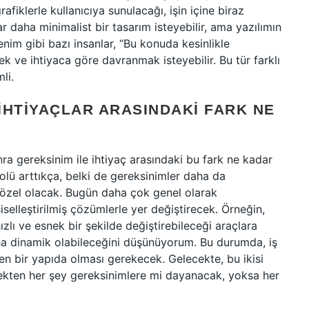
afiklerle kullanıcıya sunulacağı, işin içine biraz
lar daha minimalist bir tasarım isteyebilir, ama yazılımın
Benim gibi bazı insanlar, “Bu konuda kesinlikle
k ve ihtiyaca göre davranmak isteyebilir. Bu tür farklı
li.
İHTIYAÇLAR ARASINDAKI FARK NE
a gereksinim ile ihtiyaç arasındaki bu fark ne kadar
rolü arttıkça, belki de gereksinimler daha da
e özel olacak. Bugün daha çok genel olarak
şiselleştirilmiş çözümlerle yer değiştirecek. Örneğin,
hızlı ve esnek bir şekilde değiştirebileceği araçlara
ha dinamik olabileceğini düşünüyorum. Bu durumda, iş
len bir yapıda olması gerekecek. Gelecekte, bu ikisi
ekten her şey gereksinimlere mi dayanacak, yoksa her