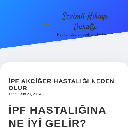
Sevimli Hikaye
menüyü
Durağı
aç
Hayvan dostu neşeli bilgiler keşfet!
Anasayfa
Gizlilik
Politikası
Yasal Uyarı
İPF AKCIĞER HASTALIĞI NEDEN
Hakkımızda
OLUR
Tarih: Ekim 20, 2024
İPF HASTALIĞINA
NE IYI GELIR?