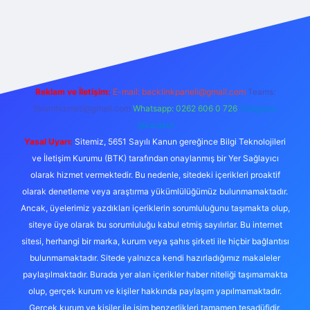
ulipbet giriş
Reklam ve İletişim:
E-mail:
backlinkpaneli@gmail.com
Teams:
forumhizmeti@gmail.com
Whatsapp: 0262 606 0 726
Telegram:
@karabul
Yasal Uyarı:
Sitemiz, 5651 Sayılı Kanun gereğince Bilgi Teknolojileri
ve İletişim Kurumu (BTK) tarafından onaylanmış bir Yer Sağlayıcı
olarak hizmet vermektedir. Bu nedenle, sitedeki içerikleri proaktif
olarak denetleme veya araştırma yükümlülüğümüz bulunmamaktadır.
Ancak, üyelerimiz yazdıkları içeriklerin sorumluluğunu taşımakta olup,
siteye üye olarak bu sorumluluğu kabul etmiş sayılırlar. Bu internet
sitesi, herhangi bir marka, kurum veya şahıs şirketi ile hiçbir bağlantısı
bulunmamaktadır. Sitede yalnızca kendi hazırladığımız makaleler
paylaşılmaktadır. Burada yer alan içerikler haber niteliği taşımamakta
olup, gerçek kurum ve kişiler hakkında paylaşım yapılmamaktadır.
Gerçek kurum ve kişiler ile isim benzerlikleri tamamen tesadüfidir.