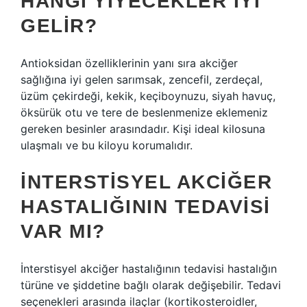
HANGI YIYECEKLER IYI
GELIR?
Antioksidan özelliklerinin yanı sıra akciğer
sağlığına iyi gelen sarımsak, zencefil, zerdeçal,
üzüm çekirdeği, kekik, keçiboynuzu, siyah havuç,
öksürük otu ve tere de beslenmenize eklemeniz
gereken besinler arasındadır. Kişi ideal kilosuna
ulaşmalı ve bu kiloyu korumalıdır.
İNTERSTISYEL AKCIĞER
HASTALIĞININ TEDAVISI
VAR MI?
İnterstisyel akciğer hastalığının tedavisi hastalığın
türüne ve şiddetine bağlı olarak değişebilir. Tedavi
seçenekleri arasında ilaçlar (kortikosteroidler,