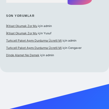
SON YORUMLAR
İKtisat Okumak Zor Mu
için
admin
İKtisat Okumak Zor Mu
için
Yusuf
Turkcell Paket Aşımı Durdurma Ücretli Mi
için
admin
Turkcell Paket Aşımı Durdurma Ücretli Mi
için
Cengaver
Dinde Alamet Ne Demek
için
admin
ş