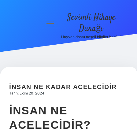
Sevimli Hikaye
menüyü
Durağı
aç
Hayvan dostu neşeli bilgiler keşfet!
Anasayfa
Gizlilik
Politikası
Yasal Uyarı
İNSAN NE KADAR ACELECIDIR
Hakkımızda
Tarih: Ekim 20, 2024
İNSAN NE
ACELECIDIR?