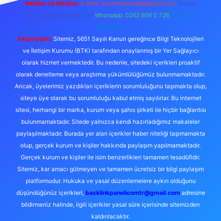
Reklam ve İletişim:
E-mail:
backlinkpaneli@gmail.com
Teams:
forumhizmeti@gmail.com
Whatsapp: 0262 606 0 726
Telegram:
@karabul
Yasal Uyarı:
Sitemiz, 5651 Sayılı Kanun gereğince Bilgi Teknolojileri
ve İletişim Kurumu (BTK) tarafından onaylanmış bir Yer Sağlayıcı
olarak hizmet vermektedir. Bu nedenle, sitedeki içerikleri proaktif
olarak denetleme veya araştırma yükümlülüğümüz bulunmamaktadır.
Ancak, üyelerimiz yazdıkları içeriklerin sorumluluğunu taşımakta olup,
siteye üye olarak bu sorumluluğu kabul etmiş sayılırlar. Bu internet
sitesi, herhangi bir marka, kurum veya şahıs şirketi ile hiçbir bağlantısı
bulunmamaktadır. Sitede yalnızca kendi hazırladığımız makaleler
paylaşılmaktadır. Burada yer alan içerikler haber niteliği taşımamakta
olup, gerçek kurum ve kişiler hakkında paylaşım yapılmamaktadır.
Gerçek kurum ve kişiler ile isim benzerlikleri tamamen tesadüfidir.
Sitemiz, kar amacı gütmeyen ve tamamen ücretsiz bir bilgi paylaşım
platformudur. Hukuka ve yasal düzenlemelere aykırı olduğunu
düşündüğünüz içerikleri,
backlinkpanelicomtr@gmail.com
adresine
bildirmeniz halinde, ilgili içerikler yasal süre içerisinde sitemizden
kaldırılacaktır.