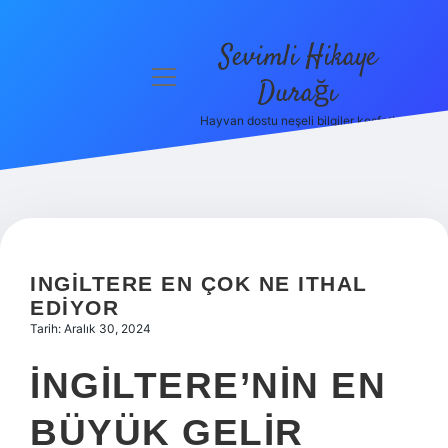
Sevimli Hikaye
menüyü
Durağı
aç
Hayvan dostu neşeli bilgiler keşfet!
Anasayfa
Gizlilik
Politikası
Yasal Uyarı
INGILTERE EN ÇOK NE ITHAL
Hakkımızda
EDIYOR
Tarih: Aralık 30, 2024
İNGILTERE’NIN EN
BÜYÜK GELIR