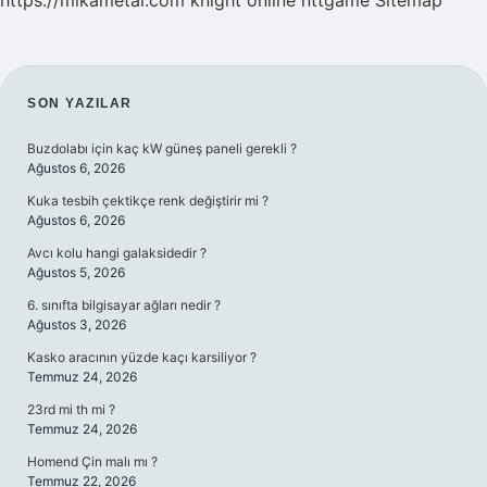
https://mikametal.com
knight online
nttgame
Sitemap
SIDEBAR
SON YAZILAR
Buzdolabı için kaç kW güneş paneli gerekli ?
Ağustos 6, 2026
Kuka tesbih çektikçe renk değiştirir mi ?
Ağustos 6, 2026
Avcı kolu hangi galaksidedir ?
Ağustos 5, 2026
6. sınıfta bilgisayar ağları nedir ?
Ağustos 3, 2026
Kasko aracının yüzde kaçı karsiliyor ?
Temmuz 24, 2026
23rd mi th mi ?
Temmuz 24, 2026
Homend Çin malı mı ?
Temmuz 22, 2026