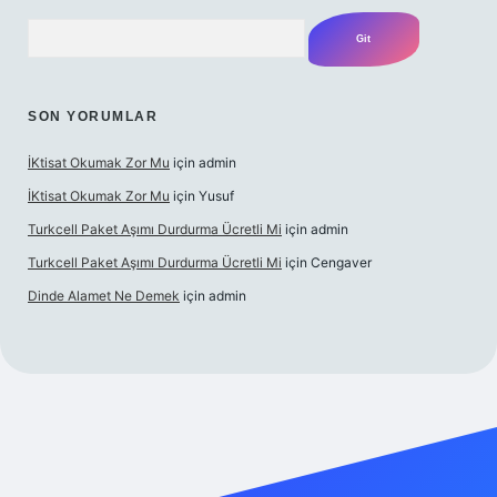
Arama
SON YORUMLAR
İKtisat Okumak Zor Mu
için
admin
İKtisat Okumak Zor Mu
için
Yusuf
Turkcell Paket Aşımı Durdurma Ücretli Mi
için
admin
Turkcell Paket Aşımı Durdurma Ücretli Mi
için
Cengaver
Dinde Alamet Ne Demek
için
admin
tulipbet giriş