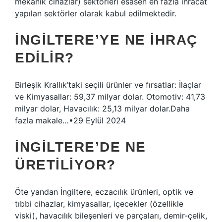
mekanik cihazlar) sektörleri esasen en fazla ihracat
yapılan sektörler olarak kabul edilmektedir.
İNGILTERE’YE NE IHRAÇ
EDILIR?
Birleşik Krallık’taki seçili ürünler ve fırsatlar: İlaçlar
ve Kimyasallar: 59,37 milyar dolar. Otomotiv: 41,73
milyar dolar, Havacılık: 25,13 milyar dolar.Daha
fazla makale…•29 Eylül 2024
İNGILTERE’DE NE
ÜRETILIYOR?
Öte yandan İngiltere, eczacılık ürünleri, optik ve
tıbbi cihazlar, kimyasallar, içecekler (özellikle
viski), havacılık bileşenleri ve parçaları, demir-çelik,