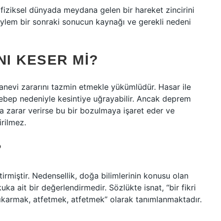
, fiziksel dünyada meydana gelen bir hareket zincirini
y/eylem bir sonraki sonucun kaynağı ve gerekli nedeni
NI KESER MI?
nevi zararını tazmin etmekle yükümlüdür. Hasar ile
ebep nedeniyle kesintiye uğrayabilir. Ancak deprem
a zarar verirse bu bir bozulmaya işaret eder ve
rilmez.
?
irmiştir. Nedensellik, doğa bilimlerinin konusu olan
uka ait bir değerlendirmedir. Sözlükte isnat, “bir fikri
çıkarmak, atfetmek, atfetmek” olarak tanımlanmaktadır.