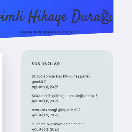
vimli Hikaye Durağı
Hayvan dostu neşeli bilgiler keşfet!
tps://betci.co/
vdcasino
vdcasino güncel giriş
betexper.xyz
tu
SIDEBAR
SON YAZILAR
Buzdolabı için kaç kW güneş paneli
gerekli ?
Ağustos 6, 2026
Kuka tesbih çektikçe renk değiştirir mi ?
Ağustos 6, 2026
Avcı kolu hangi galaksidedir ?
Ağustos 5, 2026
6. sınıfta bilgisayar ağları nedir ?
Ağustos 3, 2026