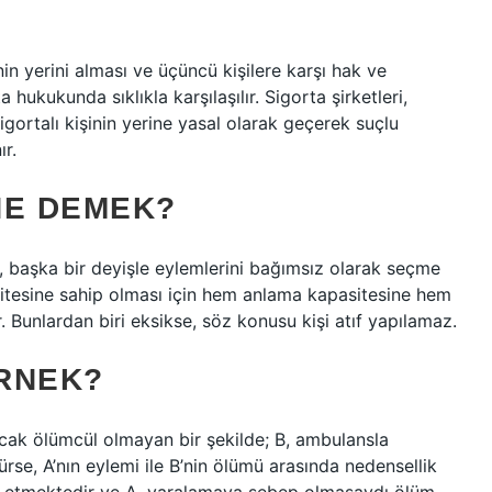
nin yerini alması ve üçüncü kişilere karşı hak ve
hukukunda sıklıkla karşılaşılır. Sigorta şirketleri,
igortalı kişinin yerine yasal olarak geçerek suçlu
r.
 NE DEMEK?
i, başka bir deyişle eylemlerini bağımsız olarak seçme
asitesine sahip olması için hem anlama kapasitesine hem
 Bunlardan biri eksikse, söz konusu kişi atıf yapılamaz.
ORNEK?
ncak ölümcül olmayan bir şekilde; B, ambulansla
ürse, A’nın eylemi ile B’nin ölümü arasında nedensellik