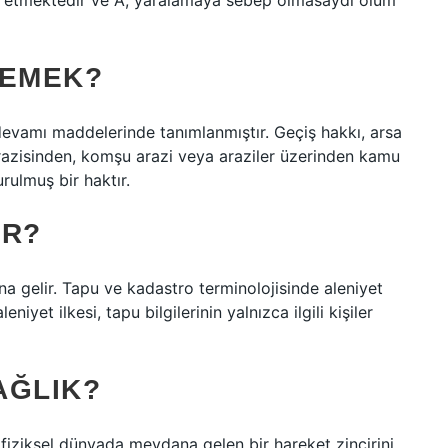
et etmektedir ve A, yaralamaya sebep olmasaydı ölüm
DEMEK?
evamı maddelerinde tanımlanmıştır. Geçiş hakkı, arsa
razisinden, komşu arazi veya araziler üzerinden kamu
rulmuş bir haktır.
IR?
ına gelir. Tapu ve kadastro terminolojisinde aleniyet
niyet ilkesi, tapu bilgilerinin yalnızca ilgili kişiler
AĞLIK?
, fiziksel dünyada meydana gelen bir hareket zincirini