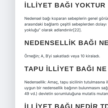
İLLIYET BAĞI YOKTUR
Nedensel bağı koparan sebeplerin genel görün
arasındaki bağlantı çeşitli sebeplerden dolayı
yokluğu” olarak adlandırılır[22].
NEDENSELLIK BAĞI N
Örneğin; A, B’yi sakatladı veya 10 kiraladı.
TAPU ILLIYET BAĞI N
Nedensellik: Amaç, tapu sicilinin tutulmasına 
uygun bir nedensellik bağının bulunmasını sağla
49 vd.) devletin sorumluluğuna mutatis mutand
İLLIYET BAĞI NEDIR T