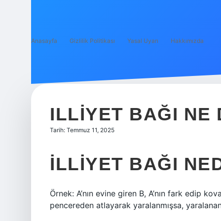
Anasayfa
Gizlilik Politikası
Yasal Uyarı
Hakkımızda
ILLIYET BAĞI NE
Tarih: Temmuz 11, 2025
İLLIYET BAĞI NE
Örnek: A’nın evine giren B, A’nın fark edip k
pencereden atlayarak yaralanmışsa, yaralananın