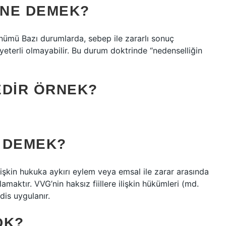
 NE DEMEK?
ümü Bazı durumlarda, sebep ile zararlı sonuç
 yeterli olmayabilir. Bu durum doktrinde “nedenselliğin
EDIR ÖRNEK?
E DEMEK?
ilişkin hukuka aykırı eylem veya emsal ile zarar arasında
maktır. VVG’nin haksız fiillere ilişkin hükümleri (md.
is uygulanır.
DK?