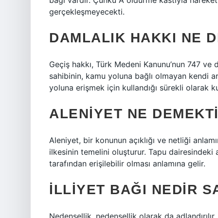
bağı vardır. Çünkü A öldürme kastıyla harek
gerçekleşmeyecekti.
DAMLALIK HAKKI NE 
Geçiş hakkı, Türk Medeni Kanunu’nun 747 ve d
sahibinin, kamu yoluna bağlı olmayan kendi a
yoluna erişmek için kullandığı sürekli olarak ku
ALENIYET NE DEMEKT
Aleniyet, bir konunun açıklığı ve netliği anlam
ilkesinin temelini oluşturur. Tapu dairesindeki ale
tarafından erişilebilir olması anlamına gelir.
İLLIYET BAĞI NEDIR S
Nedensellik, nedensellik olarak da adlandırılır