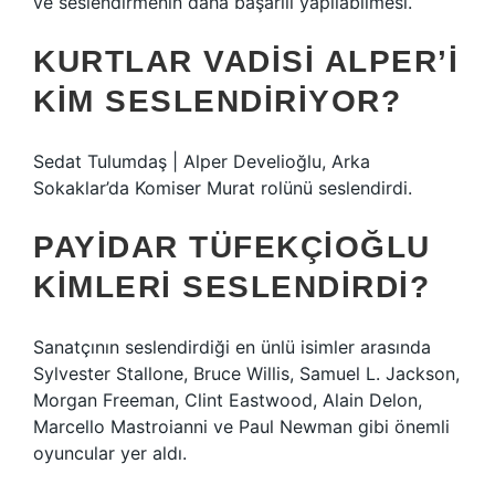
ve seslendirmenin daha başarılı yapılabilmesi.
KURTLAR VADISI ALPER’I
KIM SESLENDIRIYOR?
Sedat Tulumdaş | Alper Develioğlu, Arka
Sokaklar’da Komiser Murat rolünü seslendirdi.
PAYIDAR TÜFEKÇIOĞLU
KIMLERI SESLENDIRDI?
Sanatçının seslendirdiği en ünlü isimler arasında
Sylvester Stallone, Bruce Willis, Samuel L. Jackson,
Morgan Freeman, Clint Eastwood, Alain Delon,
Marcello Mastroianni ve Paul Newman gibi önemli
oyuncular yer aldı.