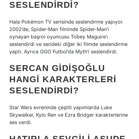
SESLENDIRDI?
Hala Pokémon TV serisinde seslendirme yapıyor.
2002’de, Spider-Man filminde Spider-Man’i
oynayan başrol oyuncusu Tobey Maguire’ı
seslendirdi ve serideki diğer iki filmde seslendirme
yaptı. Ayrıca GGO Futbol’da Myth’i seslendirdi.
SERCAN GIDIŞOĞLU
HANGI KARAKTERLERI
SESLENDIRDI?
Star Wars evreninde çeşitli yapımlarda Luke
Skywalker, Kylo Ren ve Ezra Bridger karakterlerine
ses verdi.
HATIRLA SEVGILI ASUDE