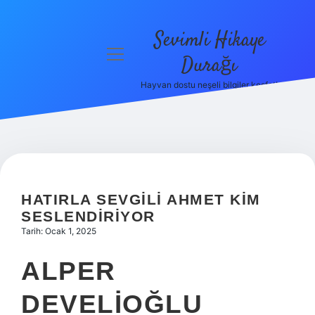
Sevimli Hikaye
menüyü
Durağı
aç
Hayvan dostu neşeli bilgiler keşfet!
Anasayfa
Gizlilik
Politikası
Yasal Uyarı
HATIRLA SEVGILI AHMET KIM
Hakkımızda
SESLENDIRIYOR
Tarih: Ocak 1, 2025
ALPER
DEVELIOĞLU