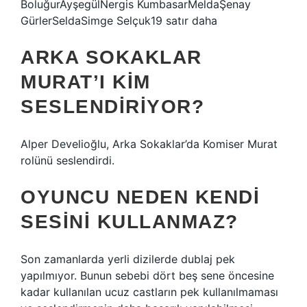
BoluğurAyşegülNergis KumbasarMeldaŞenay
GürlerSeldaSimge Selçuk19 satır daha
ARKA SOKAKLAR
MURAT’I KIM
SESLENDIRIYOR?
Alper Develioğlu, Arka Sokaklar’da Komiser Murat
rolünü seslendirdi.
OYUNCU NEDEN KENDI
SESINI KULLANMAZ?
Son zamanlarda yerli dizilerde dublaj pek
yapılmıyor. Bunun sebebi dört beş sene öncesine
kadar kullanılan ucuz castların pek kullanılmaması