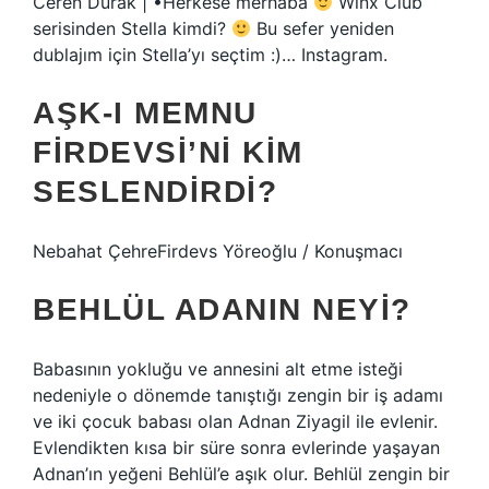
Ceren Durak | •Herkese merhaba
Winx Club
serisinden Stella kimdi?
Bu sefer yeniden
dublajım için Stella’yı seçtim :)… Instagram.
AŞK-I MEMNU
FIRDEVSI’NI KIM
SESLENDIRDI?
Nebahat ÇehreFirdevs Yöreoğlu / Konuşmacı
BEHLÜL ADANIN NEYI?
Babasının yokluğu ve annesini alt etme isteği
nedeniyle o dönemde tanıştığı zengin bir iş adamı
ve iki çocuk babası olan Adnan Ziyagil ile evlenir.
Evlendikten kısa bir süre sonra evlerinde yaşayan
Adnan’ın yeğeni Behlül’e aşık olur. Behlül zengin bir