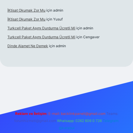
İKtisat Okumak Zor Mu
için
admin
İKtisat Okumak Zor Mu
için
Yusuf
Turkcell Paket Aşımı Durdurma Ücretli Mi
için
admin
Turkcell Paket Aşımı Durdurma Ücretli Mi
için
Cengaver
Dinde Alamet Ne Demek
için
admin
z
tulipbet giriş
Reklam ve İletişim:
E-mail:
backlinkpaneli@gmail.com
Teams:
forumhizmeti@gmail.com
Whatsapp: 0262 606 0 726
Telegram:
@karabul