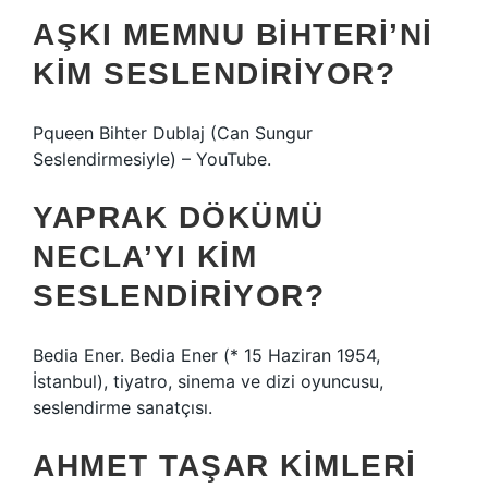
AŞKI MEMNU BIHTERI’NI
KIM SESLENDIRIYOR?
Pqueen Bihter Dublaj (Can Sungur
Seslendirmesiyle) – YouTube.
YAPRAK DÖKÜMÜ
NECLA’YI KIM
SESLENDIRIYOR?
Bedia Ener. Bedia Ener (* 15 Haziran 1954,
İstanbul), tiyatro, sinema ve dizi oyuncusu,
seslendirme sanatçısı.
AHMET TAŞAR KIMLERI