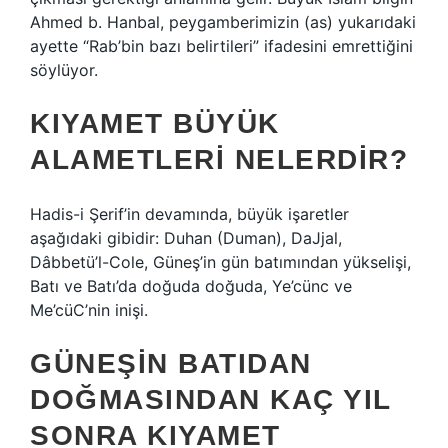
Ahmed b. Hanbal, peygamberimizin (as) yukarıdaki
ayette “Rab’bin bazı belirtileri” ifadesini emrettiğini
söylüyor.
KIYAMET BÜYÜK
ALAMETLERI NELERDIR?
Hadis-i Şerif’in devamında, büyük işaretler
aşağıdaki gibidir: Duhan (Duman), DaJjal,
Dâbbetü’l-Cole, Güneş’in gün batımından yükselişi,
Batı ve Batı’da doğuda doğuda, Ye’cünc ve
Me’cüC’nin inişi.
GÜNEŞIN BATIDAN
DOĞMASINDAN KAÇ YIL
SONRA KIYAMET