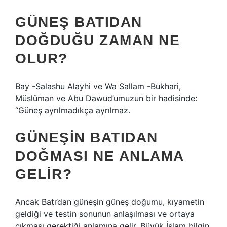
GÜNEŞ BATIDAN
DOĞDUĞU ZAMAN NE
OLUR?
Bay -Salashu Alayhi ve Wa Sallam -Bukhari,
Müslüman ve Abu Dawud’umuzun bir hadisinde:
“Güneş ayrılmadıkça ayrılmaz.
GÜNEŞIN BATIDAN
DOĞMASI NE ANLAMA
GELIR?
Ancak Batı’dan güneşin güneş doğumu, kıyametin
geldiği ve testin sonunun anlaşılması ve ortaya
çıkması gerektiği anlamına gelir. Büyük İslam bilgin