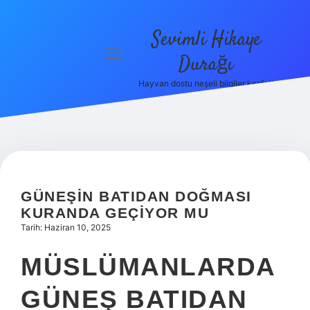
Sevimli Hikaye
menüyü
Durağı
aç
Hayvan dostu neşeli bilgiler keşfet!
Anasayfa
Gizlilik
Politikası
Yasal Uyarı
GÜNEŞIN BATIDAN DOĞMASI
Hakkımızda
KURANDA GEÇIYOR MU
Tarih: Haziran 10, 2025
MÜSLÜMANLARDA
GÜNEŞ BATIDAN