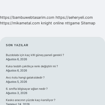
https://bambuwebtasarim.com
https://seheryeli.com
https://mikametal.com
knight online
nttgame
Sitemap
SIDEBAR
SON YAZILAR
Buzdolabı için kaç kW güneş paneli gerekli ?
Ağustos 6, 2026
Kuka tesbih çektikçe renk değiştirir mi ?
Ağustos 6, 2026
Avcı kolu hangi galaksidedir ?
Ağustos 5, 2026
6. sınıfta bilgisayar ağları nedir ?
Ağustos 3, 2026
Kasko aracının yüzde kaçı karsiliyor ?
Temmuz 24, 2026