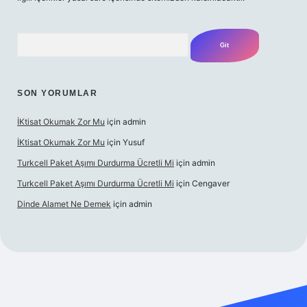
Arama
SON YORUMLAR
İKtisat Okumak Zor Mu
için
admin
İKtisat Okumak Zor Mu
için
Yusuf
Turkcell Paket Aşımı Durdurma Ücretli Mi
için
admin
Turkcell Paket Aşımı Durdurma Ücretli Mi
için
Cengaver
Dinde Alamet Ne Demek
için
admin
yz
tulipbet giriş