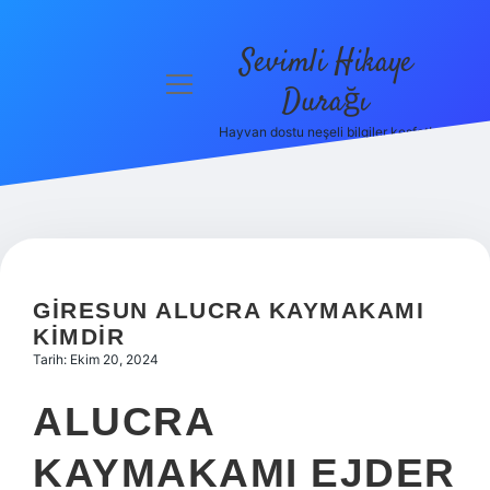
Sevimli Hikaye
menüyü
Durağı
aç
Hayvan dostu neşeli bilgiler keşfet!
Anasayfa
Gizlilik
Politikası
Yasal Uyarı
GIRESUN ALUCRA KAYMAKAMI
Hakkımızda
KIMDIR
Tarih: Ekim 20, 2024
ALUCRA
KAYMAKAMI EJDER