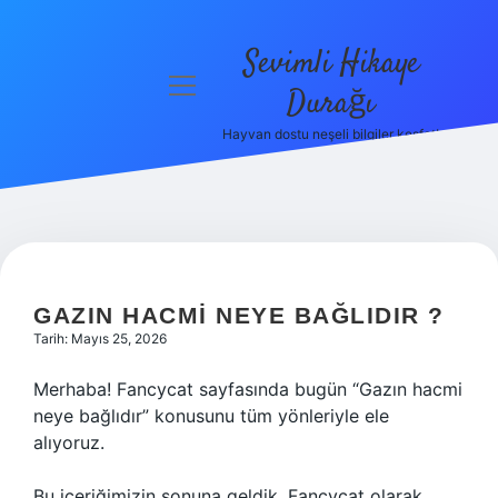
Sevimli Hikaye
menüyü
Durağı
aç
Hayvan dostu neşeli bilgiler keşfet!
Anasayfa
Gizlilik
Politikası
Yasal Uyarı
GAZIN HACMI NEYE BAĞLIDIR ?
Hakkımızda
Tarih: Mayıs 25, 2026
Merhaba! Fancycat sayfasında bugün “Gazın hacmi
neye bağlıdır” konusunu tüm yönleriyle ele
alıyoruz.
Bu içeriğimizin sonuna geldik. Fancycat olarak