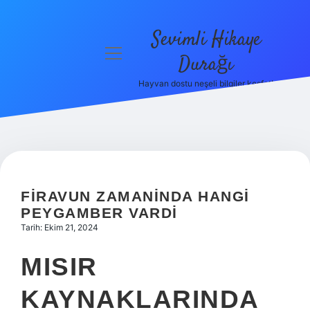
Sevimli Hikaye
menüyü
Durağı
aç
Hayvan dostu neşeli bilgiler keşfet!
Anasayfa
Gizlilik
Politikası
Yasal Uyarı
FIRAVUN ZAMANINDA HANGI
Hakkımızda
PEYGAMBER VARDI
Tarih: Ekim 21, 2024
MISIR
KAYNAKLARINDA