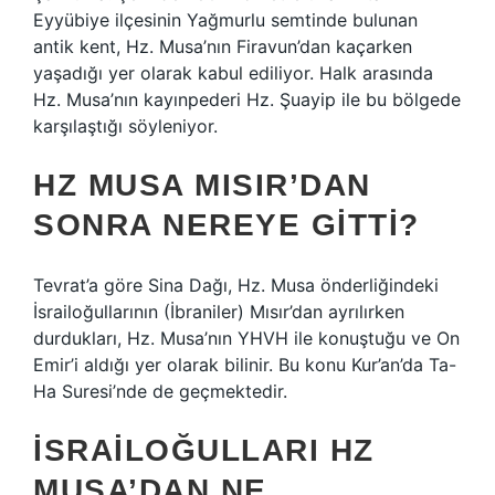
Eyyübiye ilçesinin Yağmurlu semtinde bulunan
antik kent, Hz. Musa’nın Firavun’dan kaçarken
yaşadığı yer olarak kabul ediliyor. Halk arasında
Hz. Musa’nın kayınpederi Hz. Şuayip ile bu bölgede
karşılaştığı söyleniyor.
HZ MUSA MISIR’DAN
SONRA NEREYE GITTI?
Tevrat’a göre Sina Dağı, Hz. Musa önderliğindeki
İsrailoğullarının (İbraniler) Mısır’dan ayrılırken
durdukları, Hz. Musa’nın YHVH ile konuştuğu ve On
Emir’i aldığı yer olarak bilinir. Bu konu Kur’an’da Ta-
Ha Suresi’nde de geçmektedir.
İSRAILOĞULLARI HZ
MUSA’DAN NE