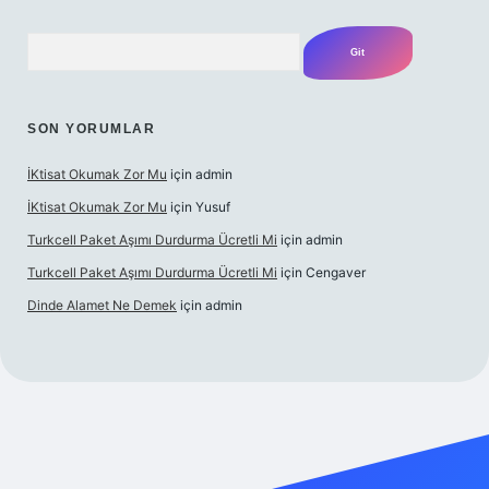
Arama
SON YORUMLAR
İKtisat Okumak Zor Mu
için
admin
İKtisat Okumak Zor Mu
için
Yusuf
Turkcell Paket Aşımı Durdurma Ücretli Mi
için
admin
Turkcell Paket Aşımı Durdurma Ücretli Mi
için
Cengaver
Dinde Alamet Ne Demek
için
admin
tulipbet giriş