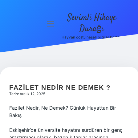
Sevimli Hikaye
menüyü
Durağı
aç
Hayvan dostu neşeli bilgiler keşfet!
Anasayfa
Gizlilik
Politikası
Yasal Uyarı
FAZILET NEDIR NE DEMEK ?
Hakkımızda
Tarih: Aralık 12, 2025
Fazilet Nedir, Ne Demek? Günlük Hayattan Bir
Bakış
Eskişehir’de üniversite hayatını sürdüren bir genç
araştırmacı olarak, bazen kitaplar arasında