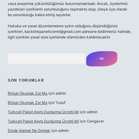
veya araştırma yükümlülüğümüz bulunmamaktadır. Ancak, üyelerimiz
yazdıkları içeriklerin sorumluluğunu taşımakta olup, siteye üye olarak
bu sorumluluğu kabul etmiş sayılırlar.
Hukuka ve yasal düzenlemelere aykırı olduğunu düşündüğünüz
içerikleri,
backlinkpanelicomtr@gmail.com
adresine bildirmeniz halinde,
ilgili içerikler yasal süre içerisinde sitemizden kaldırılacaktır.
Arama
SON YORUMLAR
İKtisat Okumak Zor Mu
için
admin
İKtisat Okumak Zor Mu
için
Yusuf
Turkcell Paket Aşımı Durdurma Ücretli Mi
için
admin
Turkcell Paket Aşımı Durdurma Ücretli Mi
için
Cengaver
Dinde Alamet Ne Demek
için
admin