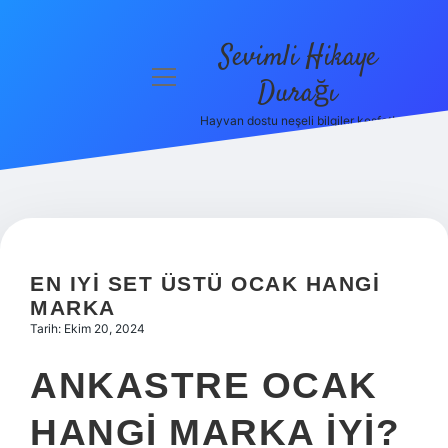
Sevimli Hikaye
menüyü
Durağı
aç
Hayvan dostu neşeli bilgiler keşfet!
Anasayfa
Gizlilik
Politikası
Yasal Uyarı
EN IYI SET ÜSTÜ OCAK HANGI
Hakkımızda
MARKA
Tarih: Ekim 20, 2024
ANKASTRE OCAK
HANGI MARKA IYI?