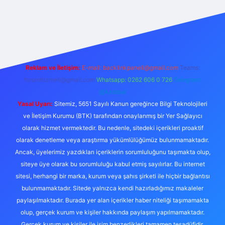
ulipbet giriş
Reklam ve İletişim:
E-mail:
backlinkpaneli@gmail.com
Teams:
forumhizmeti@gmail.com
Whatsapp: 0262 606 0 726
Telegram:
@karabul
Yasal Uyarı:
Sitemiz, 5651 Sayılı Kanun gereğince Bilgi Teknolojileri
ve İletişim Kurumu (BTK) tarafından onaylanmış bir Yer Sağlayıcı
olarak hizmet vermektedir. Bu nedenle, sitedeki içerikleri proaktif
olarak denetleme veya araştırma yükümlülüğümüz bulunmamaktadır.
Ancak, üyelerimiz yazdıkları içeriklerin sorumluluğunu taşımakta olup,
siteye üye olarak bu sorumluluğu kabul etmiş sayılırlar. Bu internet
sitesi, herhangi bir marka, kurum veya şahıs şirketi ile hiçbir bağlantısı
bulunmamaktadır. Sitede yalnızca kendi hazırladığımız makaleler
paylaşılmaktadır. Burada yer alan içerikler haber niteliği taşımamakta
olup, gerçek kurum ve kişiler hakkında paylaşım yapılmamaktadır.
Gerçek kurum ve kişiler ile isim benzerlikleri tamamen tesadüfidir.