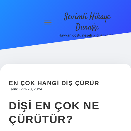
Sevimli Hikaye
menüyü
Durağı
aç
Hayvan dostu neşeli bilgiler keşfet!
Anasayfa
Gizlilik
Politikası
Yasal Uyarı
EN ÇOK HANGI DIŞ ÇÜRÜR
Hakkımızda
Tarih: Ekim 20, 2024
DIŞI EN ÇOK NE
ÇÜRÜTÜR?