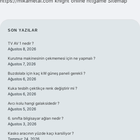
https://mikametal.com
knight online
nttgame
Sitemap
SIDEBAR
SON YAZILAR
TV AV 1 nedir ?
Ağustos 8, 2026
Kurutma makinesinin çekmemesi için ne yapmalı ?
Ağustos 7, 2026
Buzdolabı için kaç kW güneş paneli gerekli ?
Ağustos 6, 2026
Kuka tesbih çektikçe renk değiştirir mi ?
Ağustos 6, 2026
Avcı kolu hangi galaksidedir ?
Ağustos 5, 2026
6. sınıfta bilgisayar ağları nedir ?
Ağustos 3, 2026
Kasko aracının yüzde kaçı karsiliyor ?
Temmuz 24, 2026