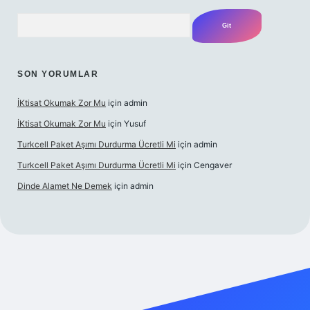
Arama
SON YORUMLAR
İKtisat Okumak Zor Mu
için
admin
İKtisat Okumak Zor Mu
için
Yusuf
Turkcell Paket Aşımı Durdurma Ücretli Mi
için
admin
Turkcell Paket Aşımı Durdurma Ücretli Mi
için
Cengaver
Dinde Alamet Ne Demek
için
admin
tulipbet giriş